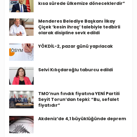
kısa sürede ülkemize döneceklerdir”
Menderes Belediye Başkanı İlkay
Çiçek ‘kesin ihraç’ talebiyle tedbirli
olarak disipline sevk edildi
YÖKDİL-2, pazar günü yapılacak
Selvi Kılıçdaroğlu taburcu edildi
TMO’nun fındık fiyatına YENİ Partili
Seyit Torun’dan tepki: “Bu, sefalet
fiyatıdır”
Akdeniz’de 4,1 büyüklüğünde deprem