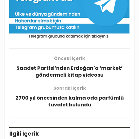
Önceki İçerik
Saadet Partisi’nden Erdoğan’a ‘market’
göndermeli kitap videosu
Sonraki İçerik
2700 yıl öncesinden kalma oda parfümlü
tuvalet bulundu
İlgili
İçerik