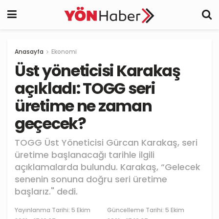
Anasayfa
Ekonomi
Üst yöneticisi Karakaş
açıkladı: TOGG seri
üretime ne zaman
geçecek?
TOGG Üst Yöneticisi Gürcan Karakaş, seri
üretime başlanacağı tarihle ilgili
açıklamalarda bulundu. Karakaş, “Gelecek
senenin sonuna doğru seri üretime
başlarız." dedi.
Yayınlanma Tarihi:
5 Ekim
Güncelleme Tarihi: 5 Ekim