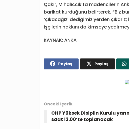
Çakır, Mihalıccık’ta madencilerin An
barikat kurduğunu belirterek, “Biz bu
‘çıkacağız’ dediğimiz yerden çıkarız;
işçilerin hakkını da kimseye yedirmey
KAYNAK: ANKA
Paylaş
Paylaş
Önceki İçerik
CHP Yüksek Disiplin Kurulu yarı
saat 13.00’te toplanacak