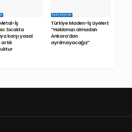
SI
EMEK DÜNYASI
 Metal-İş
Türkiye Maden-İş üyeleri:
sı: Sıcakta
“Hakkımızı almadan
ya karşı yasal
Ankara’dan
artık
ayrılmayacağız”
luktur