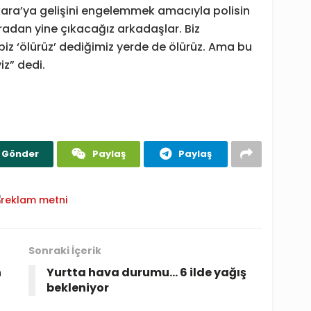
kara’ya gelişini engelemmek amacıyla polisin
radan yine çıkacağız arkadaşlar. Biz
 biz ‘ölürüz’ dediğimiz yerde de ölürüz. Ama bu
iz” dedi.
Gönder
Paylaş
Paylaş
Sonraki İçerik
n
Yurtta hava durumu… 6 ilde yağış
bekleniyor