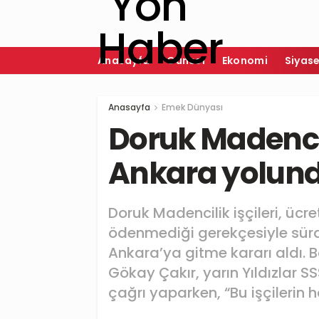
Anasayfa
Güncel
Ekonomi
Siyas
Anasayfa
Emek Dünyası
Doruk Madencil
Ankara yolun
Doruk Madencilik işçileri, ücre
ödenmediği gerekçesiyle sürd
Ankara’ya gitme kararı aldı.
Gökay Çakır, yarın Yıldızlar 
çağrı yaparken, “Bu işçilerin 