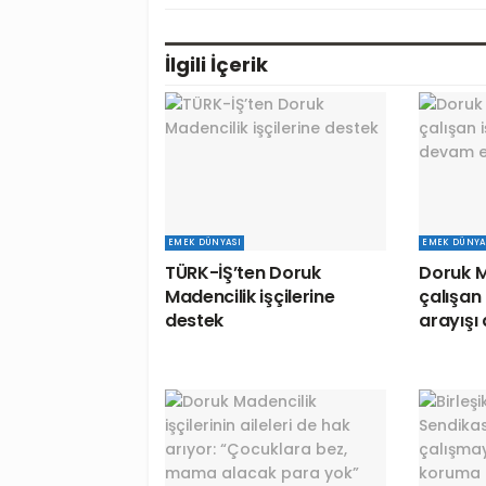
İlgili
İçerik
EMEK DÜNYASI
EMEK DÜNYA
TÜRK-İŞ’ten Doruk
Doruk M
Madencilik işçilerine
çalışan 
destek
arayışı