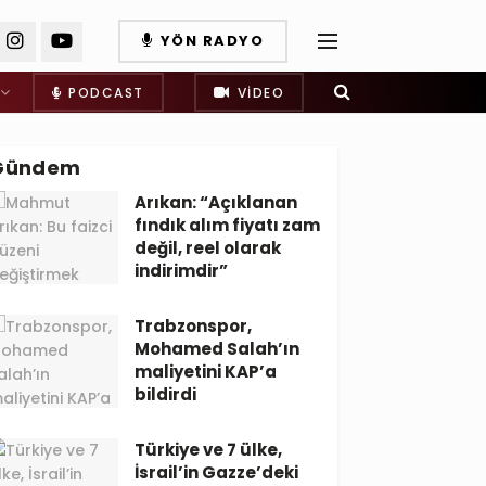
YÖN RADYO
PODCAST
VIDEO
Gündem
Arıkan: “Açıklanan
fındık alım fiyatı zam
değil, reel olarak
indirimdir”
Trabzonspor,
Mohamed Salah’ın
maliyetini KAP’a
bildirdi
Türkiye ve 7 ülke,
İsrail’in Gazze’deki