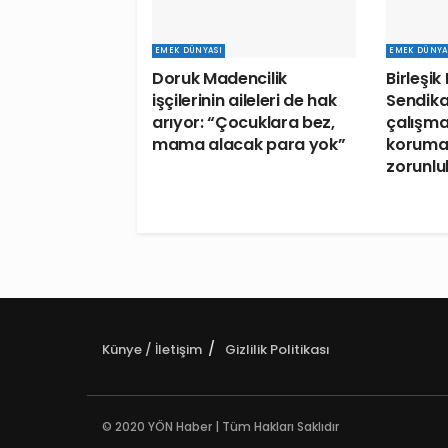
EMEK DÜNYASI
EMEK DÜNYA
Doruk Madencilik
Birleşik
işçilerinin aileleri de hak
Sendika
arıyor: “Çocuklara bez,
çalışma
mama alacak para yok”
koruma 
zorunlu
Künye / İletişim
Gizlilik Politikası
© 2020 YÖN Haber | Tüm Hakları Saklıdır