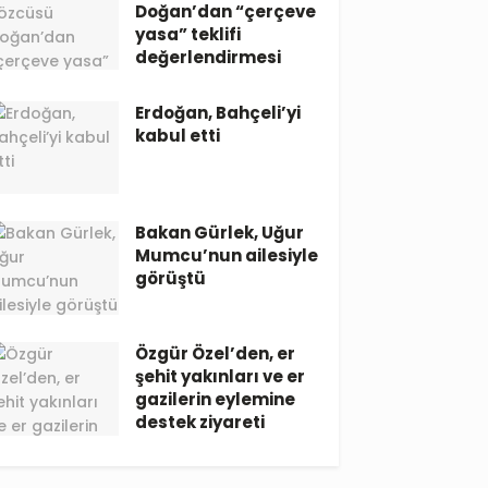
Doğan’dan “çerçeve
yasa” teklifi
değerlendirmesi
Erdoğan, Bahçeli’yi
kabul etti
Bakan Gürlek, Uğur
Mumcu’nun ailesiyle
görüştü
Özgür Özel’den, er
şehit yakınları ve er
gazilerin eylemine
destek ziyareti