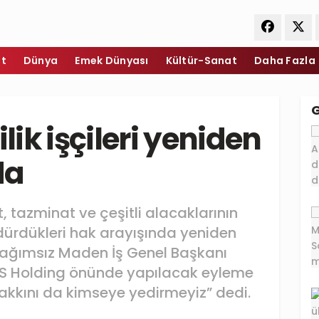
et
Dünya
Emek Dünyası
Kültür-Sanat
Daha Fazla
ik işçileri yeniden
da
t, tazminat ve çeşitli alacaklarının
ürdükleri hak arayışında yeniden
 Bağımsız Maden İş Genel Başkanı
SSS Holding önünde yapılacak eyleme
hakkını da kimseye yedirmeyiz” dedi.