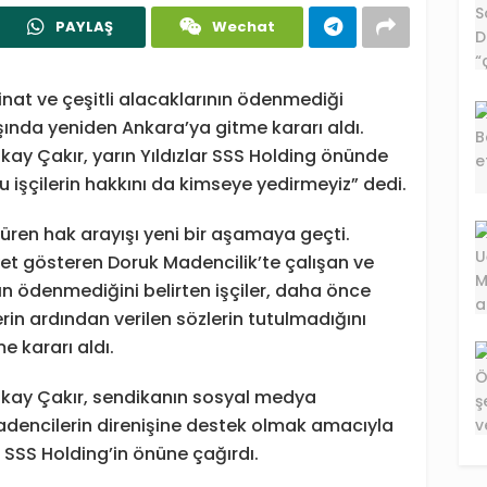
PAYLAŞ
Wechat
minat ve çeşitli alacaklarının ödenmediği
şında yeniden Ankara’ya gitme kararı aldı.
ay Çakır, yarın Yıldızlar SSS Holding önünde
 işçilerin hakkını da kimseye yedirmeyiz” dedi.
 süren hak arayışı yeni bir aşamaya geçti.
liyet gösteren Doruk Madencilik’te çalışan ve
nın ödenmediğini belirten işçiler, daha önce
rin ardından verilen sözlerin tutulmadığını
e kararı aldı.
kay Çakır, sendikanın sosyal medya
encilerin direnişine destek olmak amacıyla
r SSS Holding’in önüne çağırdı.