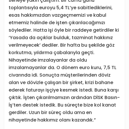
seneye yakın çalıştım. Bir cuma günü
toplantısıyla euroyu 5,4 TL’ye sabitlediklerini,
esas hakkımızdan vazgeçmemizi ve kabul
etmemiz halinde de işten çıkarılacağımızı
söylediler. Hatta işi öyle bir raddeye getirdiler ki
‘Yasada da açıklar bulduk, tazminat hakkınız
verilmeyecek’ dediler. Bir hafta bu şekilde göz
korkutma, yıldırma çabalarıyla geçti.
Nihayetinde imzalayanlar da oldu
imzalamayanlar da. O dönem euro kuru, 7,5 TL
civarında idi. Sonuçta müşterilerinden döviz
alan ve dövizle çalışan bir şirket, krizi bahane
ederek faturayı işçiye kesmek istedi. Buna karşı
çıktık. İşten çıkarılmamızın ardından DİSK Basın-
İş’ten destek istedik. Bu süreçte bize kol kanat
gerdiler. Uzun bir süreç oldu ama en
nihayetinde hakkımız olanı kazandık.”