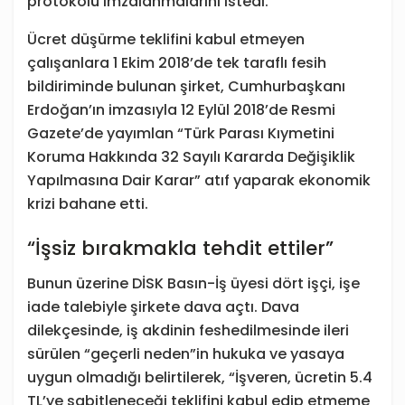
protokolü imzalanmalarını istedi.
Ücret düşürme teklifini kabul etmeyen
çalışanlara 1 Ekim 2018’de tek taraflı fesih
bildiriminde bulunan şirket, Cumhurbaşkanı
Erdoğan’ın imzasıyla 12 Eylül 2018’de Resmi
Gazete’de yayımlan “Türk Parası Kıymetini
Koruma Hakkında 32 Sayılı Kararda Değişiklik
Yapılmasına Dair Karar” atıf yaparak ekonomik
krizi bahane etti.
“İşsiz bırakmakla tehdit ettiler”
Bunun üzerine DİSK Basın-İş üyesi dört işçi, işe
iade talebiyle şirkete dava açtı. Dava
dilekçesinde, iş akdinin feshedilmesinde ileri
sürülen “geçerli neden”in hukuka ve yasaya
uygun olmadığı belirtilerek, “İşveren, ücretin 5.4
TL’ye sabitleneceği teklifini kabul edip etmeme