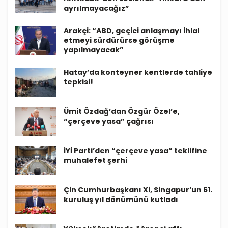
ayrılmayacağız”
Arakçi: “ABD, geçici anlaşmayı ihlal
etmeyi sürdürürse görüşme
yapılmayacak”
Hatay’da konteyner kentlerde tahliye
tepkisi!
Ümit Özdağ’dan Özgür Özel’e,
“çerçeve yasa” çağrısı
İYİ Parti’den “çerçeve yasa” teklifine
muhalefet şerhi
Çin Cumhurbaşkanı Xi, Singapur’un 61.
kuruluş yıl dönümünü kutladı