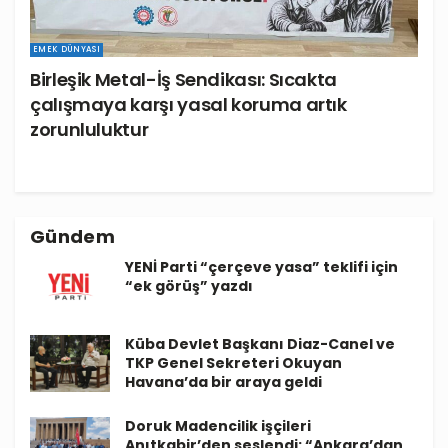
EMEK DÜNYASI
Birleşik Metal-İş Sendikası: Sıcakta
çalışmaya karşı yasal koruma artık
zorunluluktur
Gündem
YENİ Parti “çerçeve yasa” teklifi için
“ek görüş” yazdı
Küba Devlet Başkanı Diaz-Canel ve
TKP Genel Sekreteri Okuyan
Havana’da bir araya geldi
Doruk Madencilik işçileri
Anıtkabir’den seslendi: “Ankara’dan