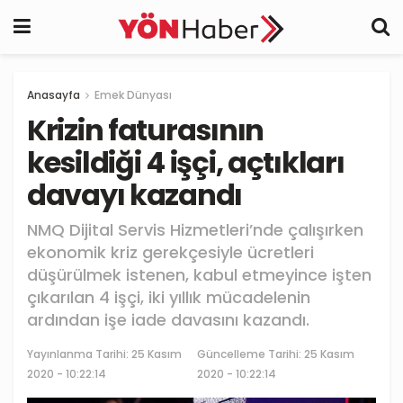
Anasayfa
Emek Dünyası
Krizin faturasının
kesildiği 4 işçi, açtıkları
davayı kazandı
NMQ Dijital Servis Hizmetleri’nde çalışırken
ekonomik kriz gerekçesiyle ücretleri
düşürülmek istenen, kabul etmeyince işten
çıkarılan 4 işçi, iki yıllık mücadelenin
ardından işe iade davasını kazandı.
Yayınlanma Tarihi:
25 Kasım
Güncelleme Tarihi: 25 Kasım
2020 - 10:22:14
2020 - 10:22:14