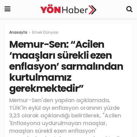
Anasayfa
Emek Dünyası
Memur-Sen: “Acilen
‘maaşları sürekli ezen
enflasyon’ sarmalından
kurtulmamız
gerekmektedir”
Memur-Sen'den yapılan açıklamada,
TÜİK'in eylül ayı enflasyon oranının yüzde
3,23 olarak açıklandığı belirtilerek, "Acilen
'Enflasyona uydurulmayan maaşlar,
maaşları sürekli ezen enflasyon'