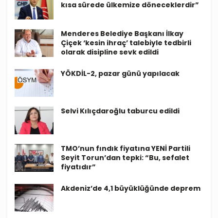
kısa sürede ülkemize döneceklerdir”
Menderes Belediye Başkanı İlkay
Çiçek ‘kesin ihraç’ talebiyle tedbirli
olarak disipline sevk edildi
YÖKDİL-2, pazar günü yapılacak
Selvi Kılıçdaroğlu taburcu edildi
TMO’nun fındık fiyatına YENİ Partili
Seyit Torun’dan tepki: “Bu, sefalet
fiyatıdır”
Akdeniz’de 4,1 büyüklüğünde deprem