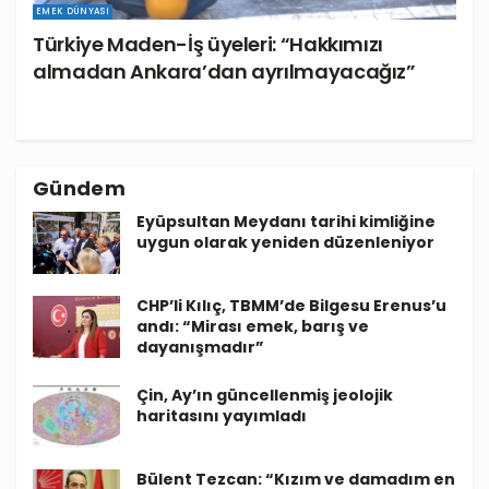
EMEK DÜNYASI
Türkiye Maden-İş üyeleri: “Hakkımızı
almadan Ankara’dan ayrılmayacağız”
Gündem
Eyüpsultan Meydanı tarihi kimliğine
uygun olarak yeniden düzenleniyor
CHP’li Kılıç, TBMM’de Bilgesu Erenus’u
andı: “Mirası emek, barış ve
dayanışmadır”
Çin, Ay’ın güncellenmiş jeolojik
haritasını yayımladı
Bülent Tezcan: “Kızım ve damadım en