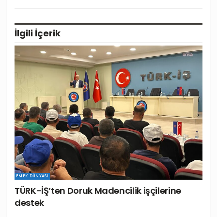
İlgili
İçerik
EMEK DÜNYASI
TÜRK-İŞ’ten Doruk Madencilik işçilerine
destek