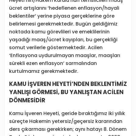
Heyeti’nin/Hakem Kurulu’nun temsilcileri maaş
ücret artışlarını ‘hedeflenen enflasyon/hayali
beklentiler’ yerine piyasa gerçeklerine göre
belirlemesi gerekmektedir. Bugün geldiğimiz
noktada kamu görevlileri ve emeklilerinin
yaşadığı maaş/ücret kayıpları, bu gerçekliği
somut verilerle göstermektedir. Acilen
‘Enflasyona uydurulmayan maaşlar, maaşları
sürekli ezen enflasyon’ sarmalından
kurtulmamız gerekmektedir.
KAMU İŞVEREN HEYETİ’NDEN BEKLENTİMİZ
YANLIŞI GÖRMESİ, BU YANLIŞTAN ACİLEN
DÖNMESİDİR
Kamu İşveren Heyeti, geride bıraktığımız iki yıllık
süreçte Hakemin yetersiz/geçersiz kararından
ders çıkarması gerekirken; aynı hatayı 8. Dönem