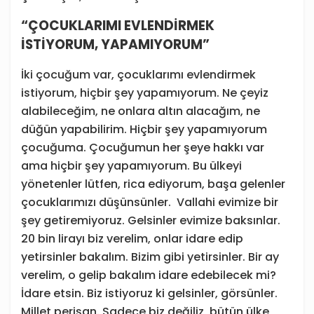
“ÇOCUKLARIMI EVLENDİRMEK
İSTİYORUM, YAPAMIYORUM”
İki çocuğum var, çocuklarımı evlendirmek
istiyorum, hiçbir şey yapamıyorum. Ne çeyiz
alabileceğim, ne onlara altın alacağım, ne
düğün yapabilirim. Hiçbir şey yapamıyorum
çocuğuma. Çocuğumun her şeye hakkı var
ama hiçbir şey yapamıyorum. Bu ülkeyi
yönetenler lütfen, rica ediyorum, başa gelenler
çocuklarımızı düşünsünler. Vallahi evimize bir
şey getiremiyoruz. Gelsinler evimize baksınlar.
20 bin lirayı biz verelim, onlar idare edip
yetirsinler bakalım. Bizim gibi yetirsinler. Bir ay
verelim, o gelip bakalım idare edebilecek mi?
İdare etsin. Biz istiyoruz ki gelsinler, görsünler.
Millet perişan. Sadece biz değiliz, bütün ülke