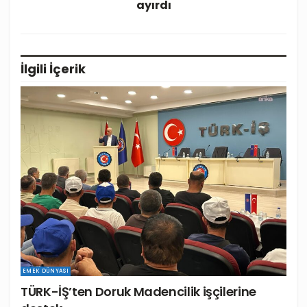
ayırdı
İlgili
İçerik
EMEK DÜNYASI
TÜRK-İŞ’ten Doruk Madencilik işçilerine