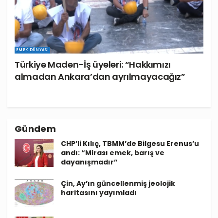
EMEK DÜNYASI
Türkiye Maden-İş üyeleri: “Hakkımızı
almadan Ankara’dan ayrılmayacağız”
Gündem
CHP’li Kılıç, TBMM’de Bilgesu Erenus’u
andı: “Mirası emek, barış ve
dayanışmadır”
Çin, Ay’ın güncellenmiş jeolojik
haritasını yayımladı