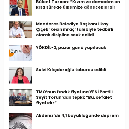
Bülent Tezcan: “Kızım ve damadım en
kısa sürede ülkemize döneceklerdir”
Menderes Belediye Başkanı İlkay
Çiçek ‘kesin ihraç’ talebiyle tedbirli
olarak disipline sevk edildi
YÖKDİL-2, pazar günü yapılacak
Selvi Kılıçdaroğlu taburcu edildi
TMO’nun fındık fiyatına YENİ Partili
Seyit Torun’dan tepki: “Bu, sefalet
fiyatıdır”
Akdeniz’de 4,1 büyüklüğünde deprem