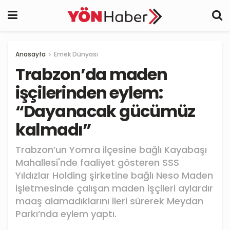
Anasayfa
Emek Dünyası
Trabzon’da maden
işçilerinden eylem:
“Dayanacak gücümüz
kalmadı”
Trabzon’un Yomra ilçesine bağlı Kayabaşı
Mahallesi'nde faaliyet gösteren SSS
Yıldızlar Holding şirketine bağlı Neso Maden
işletmesinde çalışan maden işçileri aylardır
maaş alamadıklarını ileri sürerek Meydan
Parkı’nda eylem yaptı.