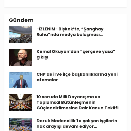
Gündem
-İZLENİM- Bişkek’te, “Şanghay
Ruhu”nda medya buluşması…
Kemal Okuyan’dan “çerçeve yasa”
çıkışı
CHP’de il ve ilçe başkanlıklarına yeni
atamalar
10 soruda Milli Dayanışma ve
Toplumsal Bütünleşmenin
Güçlendirilmesine Dair Kanun Teklifi
Doruk Madencilik’te çalışan işçilerin
hak arayışı devam ediyor…