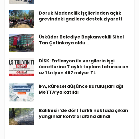
Doruk Madencilik işçilerinden açlık
grevindeki gazilere destek ziyareti
Üsküdar Belediye Başkanvekili Sibel
Tan Çetinkaya oldu…
DİSK: Enflasyon ile vergilerin işçi
ücretlerine 7 aylık toplam faturası en
az 1 trilyon 487 milyar TL
İPA, küresel düşünce kuruluşları ağı
MeTTA’ya katıldı
Balıkesir’de dört farklı noktada çıkan
yangınlar kontrol altına alındı