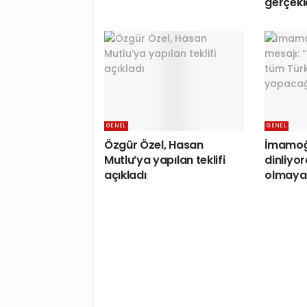
gerçekl
GENEL
GENEL
Özgür Özel, Hasan
İmamoğ
Mutlu’ya yapılan teklifi
dinliyor
açıkladı
olmayan