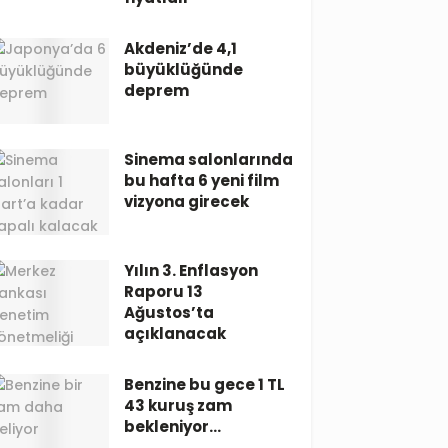
Akdeniz’de 4,1
büyüklüğünde
deprem
Sinema salonlarında
bu hafta 6 yeni film
vizyona girecek
Yılın 3. Enflasyon
Raporu 13
Ağustos’ta
açıklanacak
Benzine bu gece 1 TL
43 kuruş zam
bekleniyor…