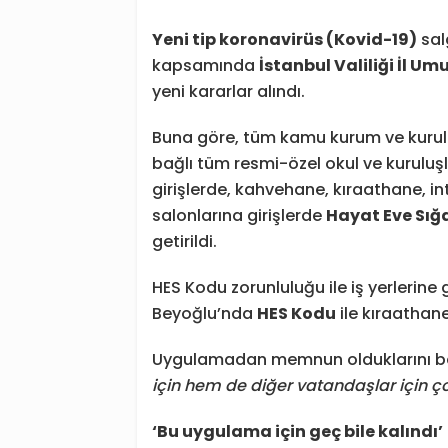
Yeni tip koronavirüs (Kovid-19)
sal
kapsamında
İstanbul Valiliği İl Um
yeni kararlar alındı.
Buna göre, tüm kamu kurum ve kuruluş
bağlı tüm resmi-özel okul ve kuruluşla
girişlerde, kahvehane, kıraathane, in
salonlarına girişlerde
Hayat Eve Sığ
getirildi.
HES Kodu zorunluluğu ile iş yerlerine 
Beyoğlu’nda
HES Kodu
ile kıraathane
Uygulamadan memnun olduklarını be
için hem de diğer vatandaşlar için ç
‘Bu uygulama için geç bile kalındı’