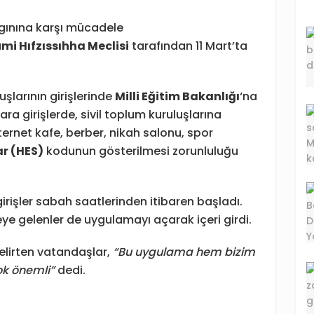
gınına karşı mücadele
umi Hıfzıssıhha Meclisi
tarafından 11 Mart’ta
larının girişlerinde
Milli Eğitim Bakanlığı
‘na
ra girişlerde, sivil toplum kuruluşlarına
ternet kafe, berber, nikah salonu, spor
ar (HES)
kodunun gösterilmesi zorunluluğu
girişler sabah saatlerinden itibaren başladı.
ye gelenler de uygulamayı açarak içeri girdi.
lirten vatandaşlar,
“Bu uygulama hem bizim
ok önemli”
dedi.