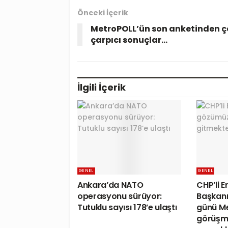
Önceki İçerik
MetroPOLL’ün son anketinden ç
çarpıcı sonuçlar…
İlgili
İçerik
GENEL
GENEL
Ankara’da NATO
CHP’li 
operasyonu sürüyor:
Başkan
Tutuklu sayısı 178’e ulaştı
günü Me
görüşm