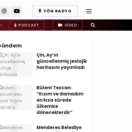
YÖN RADYO
PODCAST
VIDEO
Gündem
Çin, Ay’ın
güncellenmiş jeolojik
haritasını yayımladı
Bülent Tezcan:
“Kızım ve damadım
en kısa sürede
ülkemize
döneceklerdir”
Menderes Belediye