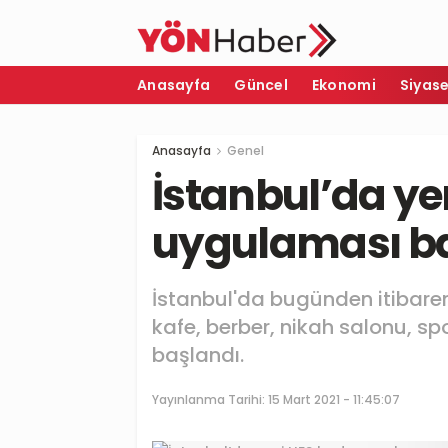
Anasayfa
Güncel
Ekonomi
Siyas
Anasayfa
Genel
İstanbul’da ye
uygulaması ba
İstanbul'da bugünden itibare
kafe, berber, nikah salonu, sp
başlandı.
Yayınlanma Tarihi:
15 Mart 2021 - 11:45:07