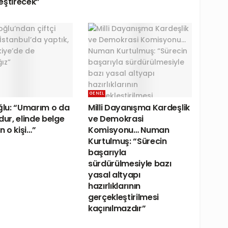
eştirecek”
GENEL
lu: “Umarım o da
Milli Dayanışma Kardeşlik
dur, elinde belge
ve Demokrasi
 o kişi…”
Komisyonu… Numan
Kurtulmuş: “Sürecin
başarıyla
sürdürülmesiyle bazı
yasal altyapı
hazırlıklarının
gerçekleştirilmesi
kaçınılmazdır”