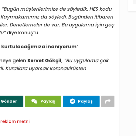
,
“Bugün müşterilerimize de söyledik. HES kodu
 Kaymakamımız da söyledi. Bugünden itibaren
ler. Denetlemeler de var. Bu uygulama için geç
du”
diye konuştu.
n kurtulacağımıza inanıyorum’
çmeye gelen
Servet Gökçil
,
“Bu uygulama çok
kli. Kurallara uyarsak koronavirüsten
Gönder
Paylaş
Paylaş