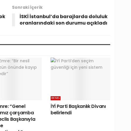
Sonraki İçerik
ok
İSKİ İstanbul’da barajlarda doluluk
oranlarındaki son durumu açıkladı
GENEL
Emre: “Genel
İYİ Parti Başkanlık Divanı
ımız çarşamba
belirlendi
clis Başkanıyla
e