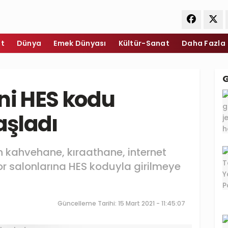
et
Dünya
Emek Dünyası
Kültür-Sanat
Daha Fazla
ni HES kodu
şladı
n kahvehane, kıraathane, internet
or salonlarına HES koduyla girilmeye
Güncelleme Tarihi: 15 Mart 2021 - 11:45:07