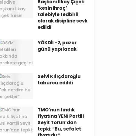
Başkanı İlkay Çiçek
‘kesin ihraç’
talebiyle tedbirli
olarak disipline sevk
edildi
YÖKDİL-2, pazar
günü yapılacak
Selvi Kılıçdaroğlu
taburcu edildi
TMO’nun fındık
fiyatına YENİ Partili
Seyit Torun’dan
tepki: “Bu, sefalet
fiyatıdır”