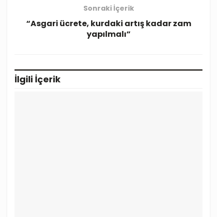
Sonraki İçerik
“Asgari ücrete, kurdaki artış kadar zam
yapılmalı”
İlgili
İçerik