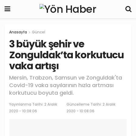
Anasayfa
Güncel
3 büyük şehir ve
Zonguldak’ta korkutucu
vaka artışı
Mersin, Trabzon, Samsun ve Zonguldak'ta
Covid-19 vaka sayılarının hızla artması
korkutucu boyuta geldi.
Yayınlanma Tarihi:
2 Aralık
Güncelleme Tarihi: 2 Aralık
2020 - 10:08:06
2020 - 10:08:06