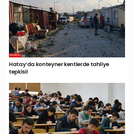
GÜNCEL
Hatay’da konteyner kentlerde tahliye
tepkisi!