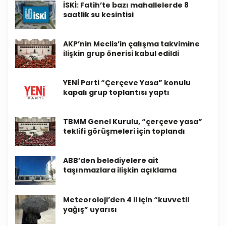
İSKİ: Fatih’te bazı mahallelerde 8
saatlik su kesintisi
AKP’nin Meclis’in çalışma takvimine
ilişkin grup önerisi kabul edildi
YENİ Parti “Çerçeve Yasa” konulu
kapalı grup toplantısı yaptı
TBMM Genel Kurulu, “çerçeve yasa”
teklifi görüşmeleri için toplandı
ABB’den belediyelere ait
taşınmazlara ilişkin açıklama
Meteoroloji’den 4 il için “kuvvetli
yağış” uyarısı