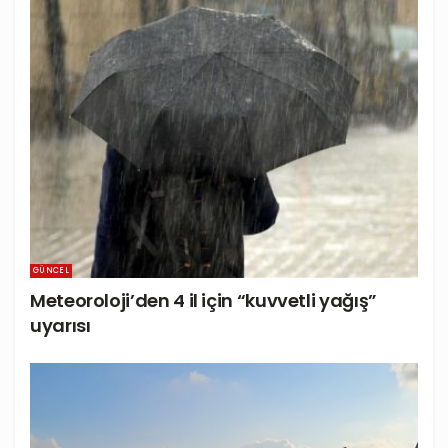
GÜNCEL
Meteoroloji’den 4 il için “kuvvetli yağış”
uyarısı