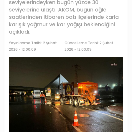
seviyelerindeyken bugün yüzde 30
seviyelerine ulaştı. AKOM, bugün öğle
saatlerinden itibaren batı ilçelerinde karla
karışık yağmur ve kar yağışı beklendiğini
açıkladı.
Yayınlanma Tarihi:
2 Şubat
Güncelleme Tarihi: 2 Şubat
2026 - 12:00:09
2026 - 12:00:09