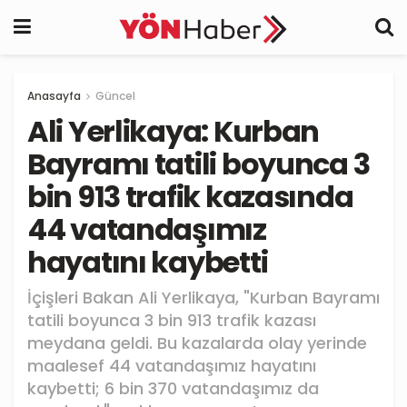
Anasayfa
Güncel
Ali Yerlikaya: Kurban
Bayramı tatili boyunca 3
bin 913 trafik kazasında
44 vatandaşımız
hayatını kaybetti
İçişleri Bakan Ali Yerlikaya, "Kurban Bayramı
tatili boyunca 3 bin 913 trafik kazası
meydana geldi. Bu kazalarda olay yerinde
maalesef 44 vatandaşımız hayatını
kaybetti; 6 bin 370 vatandaşımız da