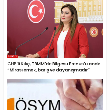
GÜNCEL
CHP’li Kılıç, TBMM’de Bilgesu Erenus’u andı:
“Mirası emek, barış ve dayanışmadır”