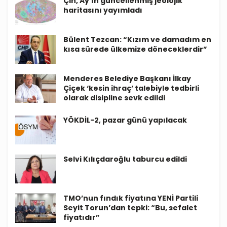
Çin, Ay’ın güncellenmiş jeolojik
haritasını yayımladı
Bülent Tezcan: “Kızım ve damadım en
kısa sürede ülkemize döneceklerdir”
Menderes Belediye Başkanı İlkay
Çiçek ‘kesin ihraç’ talebiyle tedbirli
olarak disipline sevk edildi
YÖKDİL-2, pazar günü yapılacak
Selvi Kılıçdaroğlu taburcu edildi
TMO’nun fındık fiyatına YENİ Partili
Seyit Torun’dan tepki: “Bu, sefalet
fiyatıdır”