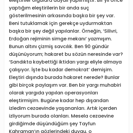
eleştiriler olgulara dayalı yapılmıştır. Bir yıl önce
yaptığım eleştirilerin bir anda suç
gösterilmesinin arkasında başka bir şey var.
Beni tutuklamak için gerekçe uydurmaktan
başka bir şey değil yapılanlar. Örneğin, ‘Silivri,
Erdoğan rejiminin simge mekanı’ yazmışım.
Bunun altını çizmiş savcılık. Ben 90 gündür
düşünüyorum; hakaret bu sözün neresinde var?
‘Sandıkta kaybettiği iktidarı yargı eliyle almaya
çalışıyor. İşte bu kadar demokrat’ demişim.
Eleştiri dışında burada hakaret nerede? Bunlar
gibi birçok paylaşım var. Ben bir yargı muhabiri
olarak yargıda yapılan operasyonları
eleştirmişim. Bugüne kadar hep dışarıdan
izledim cezaevinde yaşananları. Artık içerden
izliyorum burada olanları. Mesela cezaevine
girdiğimde düşündüğüm şey Tayfun
Kahraman’ın gözlerindeki duygu, o