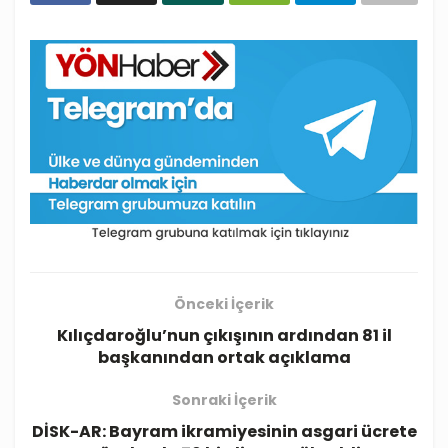
Önceki İçerik
Kılıçdaroğlu’nun çıkışının ardından 81 il
başkanından ortak açıklama
Sonraki İçerik
DİSK-AR: Bayram ikramiyesinin asgari ücrete