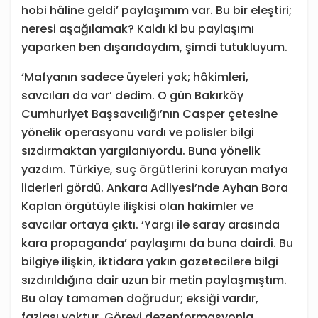
hobi hâline geldi’ paylaşımım var. Bu bir eleştiri;
neresi aşağılamak? Kaldı ki bu paylaşımı
yaparken ben dışarıdaydım, şimdi tutukluyum.
‘Mafyanın sadece üyeleri yok; hâkimleri,
savcıları da var’ dedim. O gün Bakırköy
Cumhuriyet Başsavcılığı’nın Casper çetesine
yönelik operasyonu vardı ve polisler bilgi
sızdırmaktan yargılanıyordu. Buna yönelik
yazdım. Türkiye, suç örgütlerini koruyan mafya
liderleri gördü. Ankara Adliyesi’nde Ayhan Bora
Kaplan örgütüyle ilişkisi olan hakimler ve
savcılar ortaya çıktı. ‘Yargı ile saray arasında
kara propaganda’ paylaşımı da buna dairdi. Bu
bilgiye ilişkin, iktidara yakın gazetecilere bilgi
sızdırıldığına dair uzun bir metin paylaşmıştım.
Bu olay tamamen doğrudur; eksiği vardır,
fazlası yoktur. Görevi dezenformasyonla