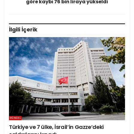
göre kaybı 76 bin liraya yükseldi
İlgili
İçerik
GÜNCEL
Türkiye ve 7 ülke, İsrail’in Gazze’deki