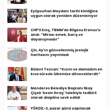
Eyüpsultan Meydanı tarihi kimliğine
uygun olarak yeniden düzenleniyor
CHP’li Kılıç, TBMM’de Bilgesu Erenus’u
andı: “Mirası emek, barış ve
dayanışmadır”
Çin, Ay’ın güncellenmiş jeolojik
haritasını yayımladı
Bülent Tezcan: “Kızım ve damadım en
kısa sürede ülkemize döneceklerdir”
Menderes Belediye Başkanı İlkay
Çiçek ‘kesin ihraç’ talebiyle tedbirli
olarak disipline sevk edildi
YÖKDİL-2, pazar günü yapılacak