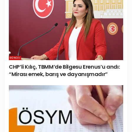
GÜNCEL
CHP’li Kılıç, TBMM’de Bilgesu Erenus’u andı:
“Mirası emek, barış ve dayanışmadır”