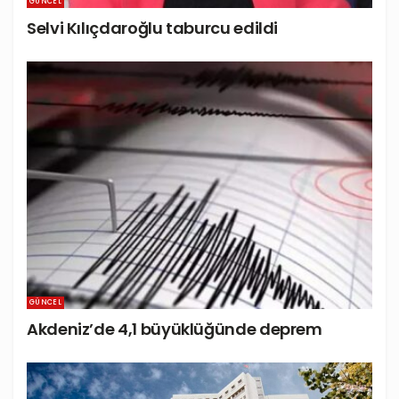
GÜNCEL
Selvi Kılıçdaroğlu taburcu edildi
GÜNCEL
Akdeniz’de 4,1 büyüklüğünde deprem