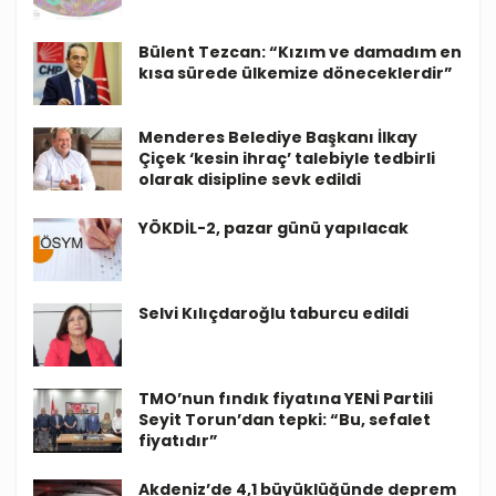
Bülent Tezcan: “Kızım ve damadım en
kısa sürede ülkemize döneceklerdir”
Menderes Belediye Başkanı İlkay
Çiçek ‘kesin ihraç’ talebiyle tedbirli
olarak disipline sevk edildi
YÖKDİL-2, pazar günü yapılacak
Selvi Kılıçdaroğlu taburcu edildi
TMO’nun fındık fiyatına YENİ Partili
Seyit Torun’dan tepki: “Bu, sefalet
fiyatıdır”
Akdeniz’de 4,1 büyüklüğünde deprem