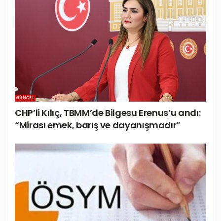
GÜNCEL
CHP’li Kılıç, TBMM’de Bilgesu Erenus’u andı:
“Mirası emek, barış ve dayanışmadır”