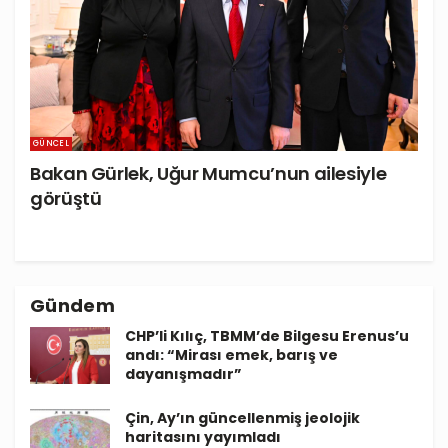
GÜNCEL
Bakan Gürlek, Uğur Mumcu’nun ailesiyle
görüştü
Gündem
CHP’li Kılıç, TBMM’de Bilgesu Erenus’u
andı: “Mirası emek, barış ve
dayanışmadır”
Çin, Ay’ın güncellenmiş jeolojik
haritasını yayımladı