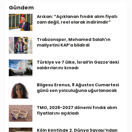
Gündem
Arıkan: “Açıklanan fındık alım fiyatı
zam değil, reel olarak indirimdir”
Trabzonspor, Mohamed Salah’ın
maliyetini KAP’a bildirdi
Türkiye ve 7 ülke, İsrail’in Gazze’deki
saldırılarını kınadı
Bilgesu Erenus, 8 Ağustos Cumartesi
günü son yolculuğuna uğurlanacak
TMO, 2026-2027 dönemi fındık alım
fiyatlarını açıkladı
Köln kentinde 2. Dünya Savaşı’ndan