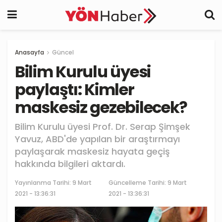
Anasayfa
Güncel
Bilim Kurulu üyesi
paylaştı: Kimler
maskesiz gezebilecek?
Bilim Kurulu üyesi Prof. Dr. Serap Şimşek
Yavuz, ABD'de yapılan bir araştırmayı
paylaşarak maskesiz hayata geçiş
hakkında bilgileri aktardı.
Yayınlanma Tarihi:
9 Mart
Güncelleme Tarihi: 9 Mart
2021 - 13:36:31
2021 - 13:36:31