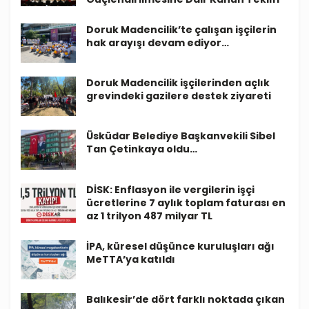
Doruk Madencilik’te çalışan işçilerin
hak arayışı devam ediyor…
Doruk Madencilik işçilerinden açlık
grevindeki gazilere destek ziyareti
Üsküdar Belediye Başkanvekili Sibel
Tan Çetinkaya oldu…
DİSK: Enflasyon ile vergilerin işçi
ücretlerine 7 aylık toplam faturası en
az 1 trilyon 487 milyar TL
İPA, küresel düşünce kuruluşları ağı
MeTTA’ya katıldı
Balıkesir’de dört farklı noktada çıkan