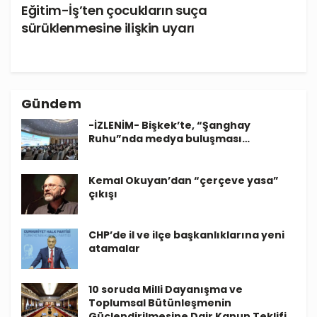
Eğitim-İş’ten çocukların suça
sürüklenmesine ilişkin uyarı
Gündem
-İZLENİM- Bişkek’te, “Şanghay
Ruhu”nda medya buluşması…
Kemal Okuyan’dan “çerçeve yasa”
çıkışı
CHP’de il ve ilçe başkanlıklarına yeni
atamalar
10 soruda Milli Dayanışma ve
Toplumsal Bütünleşmenin
Güçlendirilmesine Dair Kanun Teklifi