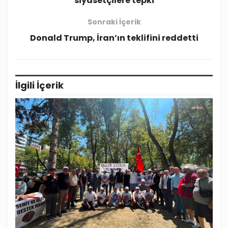
siyasetçilere tepki
Sonraki İçerik
Donald Trump, İran’ın teklifini reddetti
İlgili
İçerik