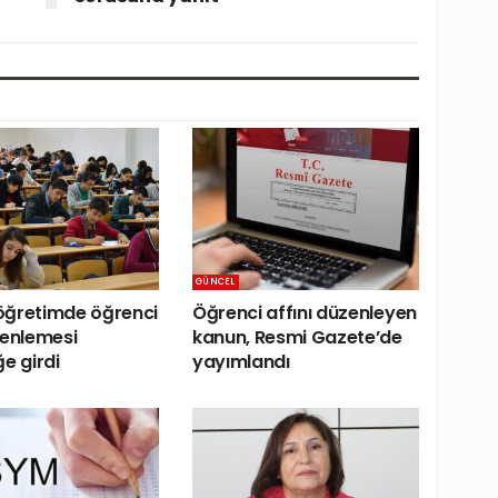
GÜNCEL
öğretimde öğrenci
Öğrenci affını düzenleyen
zenlemesi
kanun, Resmi Gazete’de
e girdi
yayımlandı