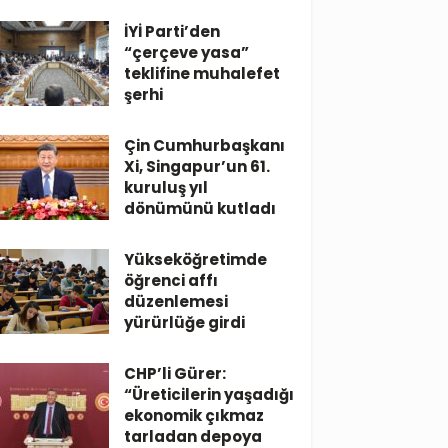
İYİ Parti’den
“çerçeve yasa”
teklifine muhalefet
şerhi
Çin Cumhurbaşkanı
Xi, Singapur’un 61.
kuruluş yıl
dönümünü kutladı
Yükseköğretimde
öğrenci affı
düzenlemesi
yürürlüğe girdi
CHP’li Gürer:
“Üreticilerin yaşadığı
ekonomik çıkmaz
tarladan depoya