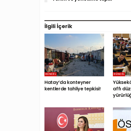
İlgili
İçerik
GÜNCEL
GÜNCEL
Hatay’da konteyner
Yüksek
kentlerde tahliye tepkisi!
affı dü
yürürlüğ