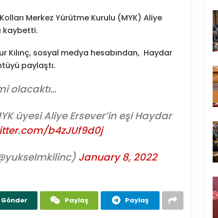
Kolları Merkez Yürütme Kurulu (MYK) Aliye
ı kaybetti.
nsur Kılınç, sosyal medya hesabından, Haydar
tüyü paylaştı.
mi olacaktı…
MYK üyesi Aliye Ersever’in eşi Haydar
witter.com/b4zJUf9d0j
(@yukselmkilinc)
January 8, 2022
Gönder
Paylaş
Paylaş