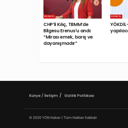
GÜNCEL
GÜNCEL
CHP’li Kılıç, TBMM’de
YÖKDİL-
Bilgesu Erenus’u andı:
yapılac
“Mirası emek, barış ve
dayanışmadır”
Künye / İletişim
Gizlilik Politikası
© 2020 YÖN Haber | Tüm Hakları Saklıdır