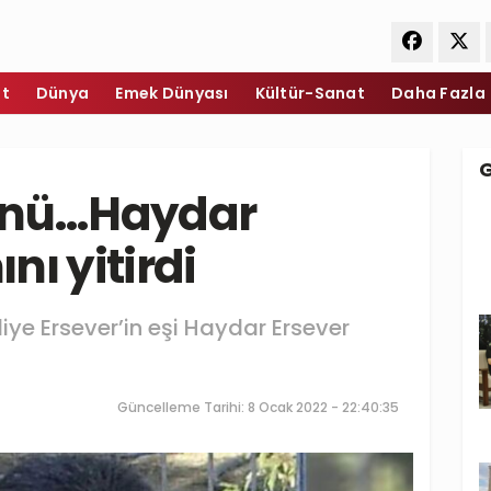
et
Dünya
Emek Dünyası
Kültür-Sanat
Daha Fazla
günü…Haydar
nı yitirdi
iye Ersever’in eşi Haydar Ersever
Güncelleme Tarihi: 8 Ocak 2022 - 22:40:35