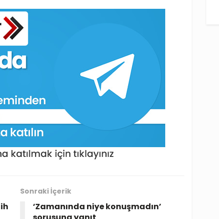
Sonraki İçerik
ih
‘Zamanında niye konuşmadın’
sorusuna yanıt