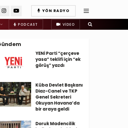
YÖN RADYO
PODCAST
VIDEO
Gündem
YENİ Parti “çerçeve
yasa” teklifi için “ek
görüş” yazdı
Küba Devlet Başkanı
Diaz-Canel ve TKP
Genel Sekreteri
Okuyan Havana’da
bir araya geldi
Doruk Madencilik