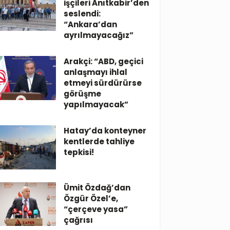
işçileri Anıtkabir’den
seslendi:
“Ankara’dan
ayrılmayacağız”
Arakçi: “ABD, geçici
anlaşmayı ihlal
etmeyi sürdürürse
görüşme
yapılmayacak”
Hatay’da konteyner
kentlerde tahliye
tepkisi!
Ümit Özdağ’dan
Özgür Özel’e,
“çerçeve yasa”
çağrısı