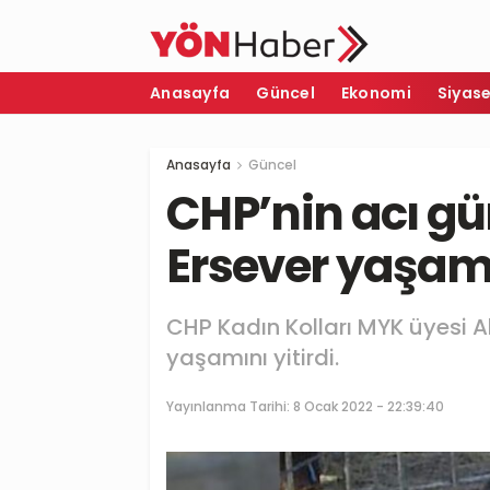
Anasayfa
Güncel
Ekonomi
Siyas
Anasayfa
Güncel
CHP’nin acı 
Ersever yaşamı
CHP Kadın Kolları MYK üyesi Al
yaşamını yitirdi.
Yayınlanma Tarihi:
8 Ocak 2022 - 22:39:40