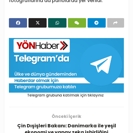
fotoğraflarına da panolarda yer verildi.
Önceki İçerik
Çin Dışişleri Bakanı: Danimarka ile yeşil
ekonomi ve yapay zeka işbirliğini