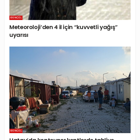
GÜNCEL
Meteoroloji’den 4 il için “kuvvetli yağış”
uyarısı
GÜNCEL