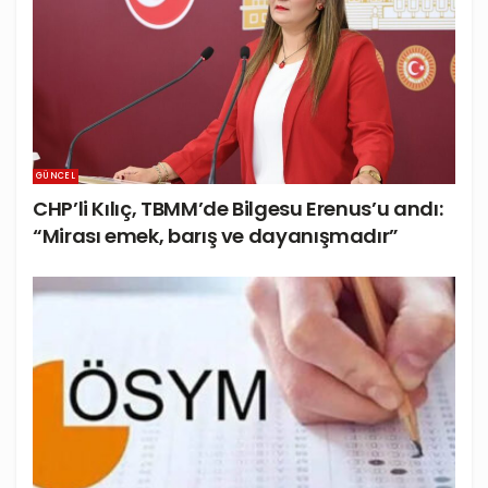
GÜNCEL
CHP’li Kılıç, TBMM’de Bilgesu Erenus’u andı:
“Mirası emek, barış ve dayanışmadır”