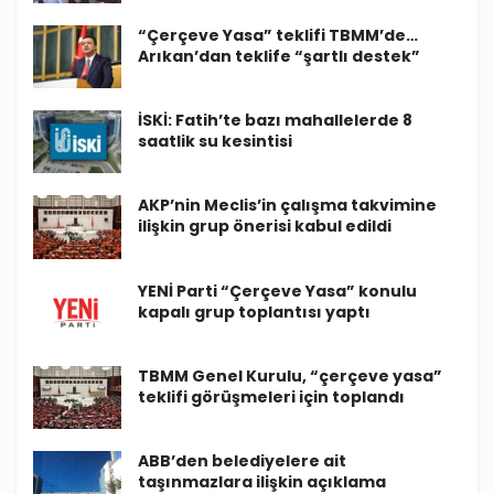
“Çerçeve Yasa” teklifi TBMM’de…
Arıkan’dan teklife “şartlı destek”
İSKİ: Fatih’te bazı mahallelerde 8
saatlik su kesintisi
AKP’nin Meclis’in çalışma takvimine
ilişkin grup önerisi kabul edildi
YENİ Parti “Çerçeve Yasa” konulu
kapalı grup toplantısı yaptı
TBMM Genel Kurulu, “çerçeve yasa”
teklifi görüşmeleri için toplandı
ABB’den belediyelere ait
taşınmazlara ilişkin açıklama