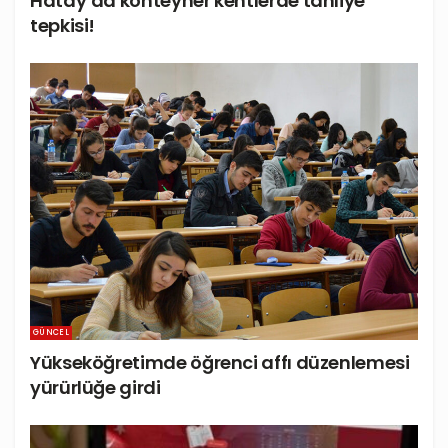
Hatay’da konteyner kentlerde tahliye
tepkisi!
GÜNCEL
Yükseköğretimde öğrenci affı düzenlemesi
yürürlüğe girdi