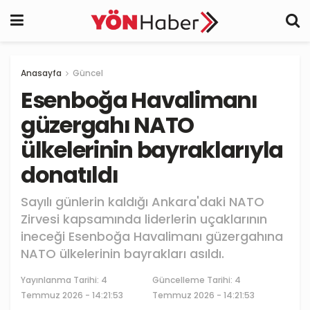
Anasayfa
Güncel
Esenboğa Havalimanı
güzergahı NATO
ülkelerinin bayraklarıyla
donatıldı
Sayılı günlerin kaldığı Ankara'daki NATO
Zirvesi kapsamında liderlerin uçaklarının
ineceği Esenboğa Havalimanı güzergahına
NATO ülkelerinin bayrakları asıldı.
Yayınlanma Tarihi:
4
Güncelleme Tarihi: 4
Temmuz 2026 - 14:21:53
Temmuz 2026 - 14:21:53