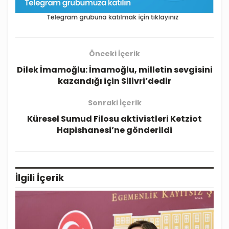
Önceki İçerik
Dilek İmamoğlu: İmamoğlu, milletin sevgisini
kazandığı için Silivri’dedir
Sonraki İçerik
Küresel Sumud Filosu aktivistleri Ketziot
Hapishanesi’ne gönderildi
İlgili
İçerik