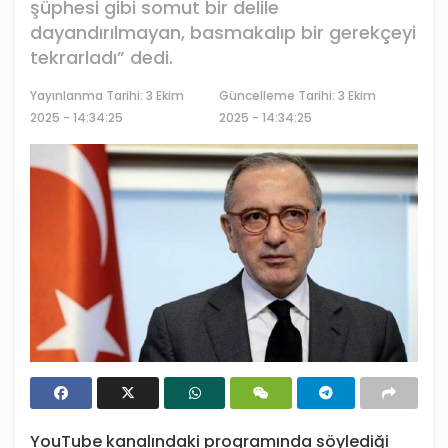
şüphesi gibi somut bir delile
dayandırılmayan, basmakalıp bir gerekçeyi
tekrarladı” dedi.
Yayınlanma Tarihi:
3 Ekim
Güncelleme Tarihi: 3 Ekim
2025 - 14:34:25
2025 - 14:34:25
YouTube kanalındaki programında söylediği