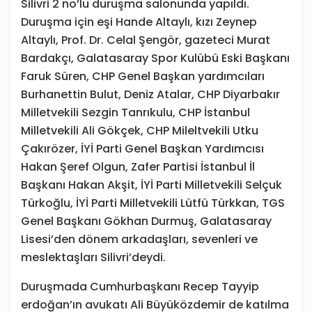
Silivri 2 no’lu duruşma salonunda yapıldı.
Duruşma için eşi Hande Altaylı, kızı Zeynep
Altaylı, Prof. Dr. Celal Şengör, gazeteci Murat
Bardakçı, Galatasaray Spor Kulübü Eski Başkanı
Faruk Süren, CHP Genel Başkan yardımcıları
Burhanettin Bulut, Deniz Atalar, CHP Diyarbakır
Milletvekili Sezgin Tanrıkulu, CHP İstanbul
Milletvekili Ali Gökçek, CHP Mileltvekili Utku
Çakırözer, İYİ Parti Genel Başkan Yardımcısı
Hakan Şeref Olgun, Zafer Partisi İstanbul İl
Başkanı Hakan Akşit, İYİ Parti Milletvekili Selçuk
Türkoğlu, İYİ Parti Milletvekili Lütfü Türkkan, TGS
Genel Başkanı Gökhan Durmuş, Galatasaray
Lisesi’den dönem arkadaşları, sevenleri ve
meslektaşları Silivri’deydi.
Duruşmada Cumhurbaşkanı Recep Tayyip
erdoğan’ın avukatı Ali Büyüközdemir de katılma