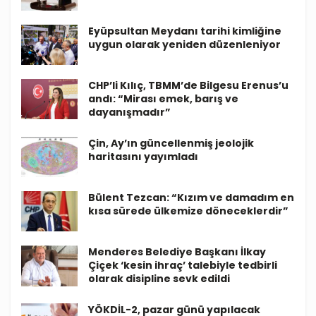
Eyüpsultan Meydanı tarihi kimliğine
uygun olarak yeniden düzenleniyor
CHP’li Kılıç, TBMM’de Bilgesu Erenus’u
andı: “Mirası emek, barış ve
dayanışmadır”
Çin, Ay’ın güncellenmiş jeolojik
haritasını yayımladı
Bülent Tezcan: “Kızım ve damadım en
kısa sürede ülkemize döneceklerdir”
Menderes Belediye Başkanı İlkay
Çiçek ‘kesin ihraç’ talebiyle tedbirli
olarak disipline sevk edildi
YÖKDİL-2, pazar günü yapılacak