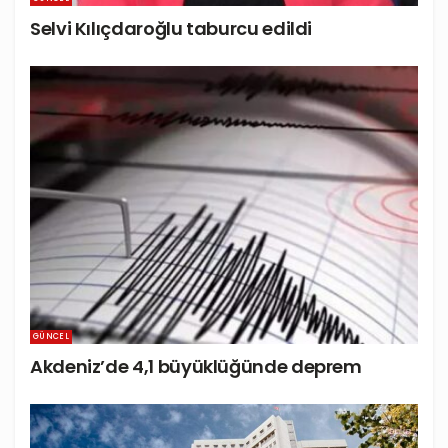
Selvi Kılıçdaroğlu taburcu edildi
GÜNCEL
Akdeniz’de 4,1 büyüklüğünde deprem