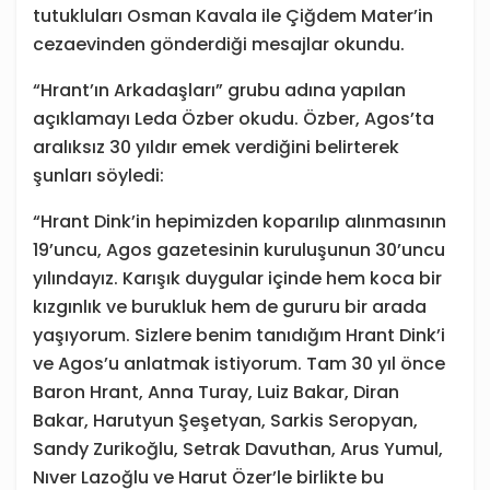
tutukluları Osman Kavala ile Çiğdem Mater’in
cezaevinden gönderdiği mesajlar okundu.
“Hrant’ın Arkadaşları” grubu adına yapılan
açıklamayı Leda Özber okudu. Özber, Agos’ta
aralıksız 30 yıldır emek verdiğini belirterek
şunları söyledi:
“Hrant Dink’in hepimizden koparılıp alınmasının
19’uncu, Agos gazetesinin kuruluşunun 30’uncu
yılındayız. Karışık duygular içinde hem koca bir
kızgınlık ve burukluk hem de gururu bir arada
yaşıyorum. Sizlere benim tanıdığım Hrant Dink’i
ve Agos’u anlatmak istiyorum. Tam 30 yıl önce
Baron Hrant, Anna Turay, Luiz Bakar, Diran
Bakar, Harutyun Şeşetyan, Sarkis Seropyan,
Sandy Zurikoğlu, Setrak Davuthan, Arus Yumul,
Nıver Lazoğlu ve Harut Özer’le birlikte bu