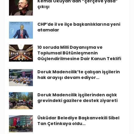
Kemal Okuyan’dan “çerçeve yasa”
çıkışı
CHP’de il ve ilçe başkanlıklarına yeni
atamalar
10 soruda Milli Dayanışma ve
Toplumsal Bütünleşmenin
Güçlendirilmesine Dair Kanun Teklifi
Doruk Madencilik’te çalışan işçilerin
hak arayışı devam ediyor…
Doruk Madencilik işçilerinden açlık
grevindeki gazilere destek ziyareti
Üsküdar Belediye Başkanvekili Sibel
Tan Çetinkaya oldu…