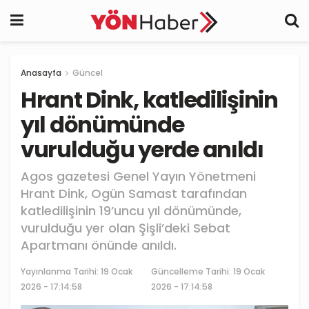
Anasayfa
Güncel
Hrant Dink, katledilişinin
yıl dönümünde
vurulduğu yerde anıldı
Agos gazetesi Genel Yayın Yönetmeni
Hrant Dink, Ogün Samast tarafından
katledilişinin 19’uncu yıl dönümünde,
vurulduğu yer olan Şişli’deki Sebat
Apartmanı önünde anıldı.
Yayınlanma Tarihi:
19 Ocak
Güncelleme Tarihi: 19 Ocak
2026 - 17:14:58
2026 - 17:14:58