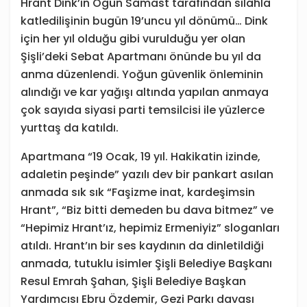
Hrant Dink’in Ogün Samast tarafından silahla
katledilişinin bugün 19’uncu yıl dönümü… Dink
için her yıl olduğu gibi vurulduğu yer olan
Şişli’deki Sebat Apartmanı önünde bu yıl da
anma düzenlendi. Yoğun güvenlik önleminin
alındığı ve kar yağışı altında yapılan anmaya
çok sayıda siyasi parti temsilcisi ile yüzlerce
yurttaş da katıldı.
Apartmana “19 Ocak, 19 yıl. Hakikatin izinde,
adaletin peşinde” yazılı dev bir pankart asılan
anmada sık sık “Faşizme inat, kardeşimsin
Hrant”, “Biz bitti demeden bu dava bitmez” ve
“Hepimiz Hrant’ız, hepimiz Ermeniyiz” sloganları
atıldı. Hrant’ın bir ses kaydının da dinletildiği
anmada, tutuklu isimler Şişli Belediye Başkanı
Resul Emrah Şahan, Şişli Belediye Başkan
Yardımcısı Ebru Özdemir, Gezi Parkı davası