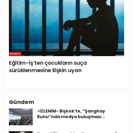
GÜNCEL
Eğitim-İş’ten çocukların suça
sürüklenmesine ilişkin uyarı
Gündem
-İZLENİM- Bişkek’te, “Şanghay
Ruhu”nda medya buluşması…