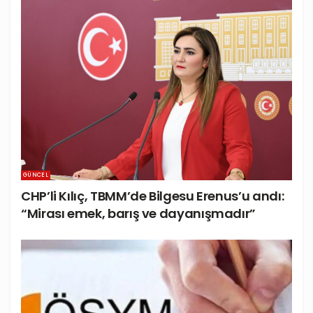
GÜNCEL
CHP’li Kılıç, TBMM’de Bilgesu Erenus’u andı:
“Mirası emek, barış ve dayanışmadır”