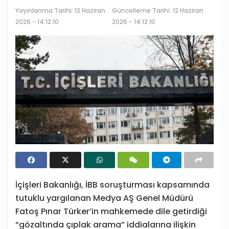
Yayınlanma Tarihi:
12 Haziran
Güncelleme Tarihi: 12 Haziran
2026 - 14:12:10
2026 - 14:12:10
İçişleri Bakanlığı, İBB soruşturması kapsamında
tutuklu yargılanan Medya AŞ Genel Müdürü
Fatoş Pınar Türker’in mahkemede dile getirdiği
“gözaltında çıplak arama” iddialarına ilişkin