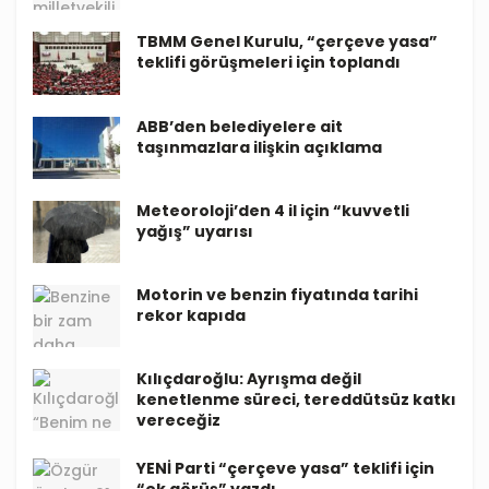
TBMM Genel Kurulu, “çerçeve yasa”
teklifi görüşmeleri için toplandı
ABB’den belediyelere ait
taşınmazlara ilişkin açıklama
Meteoroloji’den 4 il için “kuvvetli
yağış” uyarısı
Motorin ve benzin fiyatında tarihi
rekor kapıda
Kılıçdaroğlu: Ayrışma değil
kenetlenme süreci, tereddütsüz katkı
vereceğiz
YENİ Parti “çerçeve yasa” teklifi için