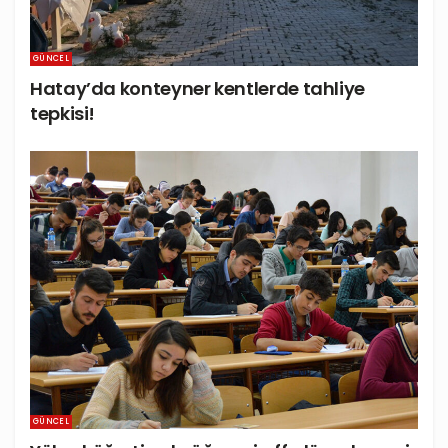
GÜNCEL
Hatay’da konteyner kentlerde tahliye
tepkisi!
GÜNCEL