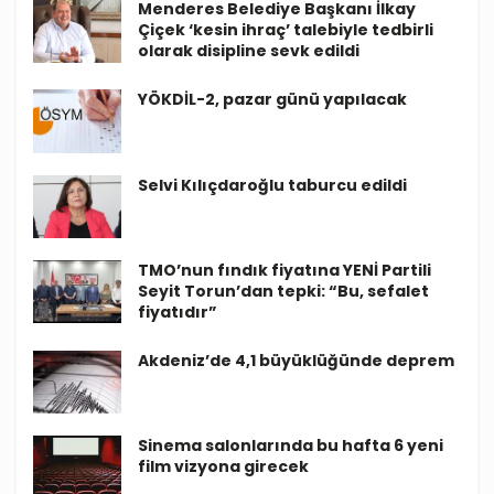
Menderes Belediye Başkanı İlkay
Çiçek ‘kesin ihraç’ talebiyle tedbirli
olarak disipline sevk edildi
YÖKDİL-2, pazar günü yapılacak
Selvi Kılıçdaroğlu taburcu edildi
TMO’nun fındık fiyatına YENİ Partili
Seyit Torun’dan tepki: “Bu, sefalet
fiyatıdır”
Akdeniz’de 4,1 büyüklüğünde deprem
Sinema salonlarında bu hafta 6 yeni
film vizyona girecek