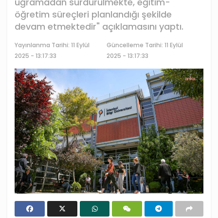
uğramadan sürdürülmekte, eğitim-
öğretim süreçleri planlandığı şekilde
devam etmektedir" açıklamasını yaptı.
Yayınlanma Tarihi:
11 Eylül
Güncelleme Tarihi: 11 Eylül
2025 - 13:17:33
2025 - 13:17:33