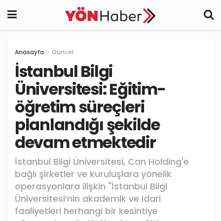
Anasayfa
Güncel
İstanbul Bilgi
Üniversitesi: Eğitim-
öğretim süreçleri
planlandığı şekilde
devam etmektedir
İstanbul Bilgi Üniversitesi, Can Holding'e
bağlı şirketler ve kuruluşlara yönelik
operasyonlara ilişkin "İstanbul Bilgi
Üniversitesi’nin akademik ve idari
faaliyetleri herhangi bir kesintiye