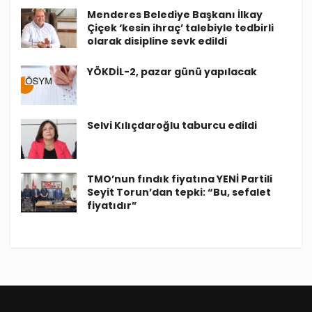
Menderes Belediye Başkanı İlkay
Çiçek ‘kesin ihraç’ talebiyle tedbirli
olarak disipline sevk edildi
YÖKDİL-2, pazar günü yapılacak
Selvi Kılıçdaroğlu taburcu edildi
TMO’nun fındık fiyatına YENİ Partili
Seyit Torun’dan tepki: “Bu, sefalet
fiyatıdır”