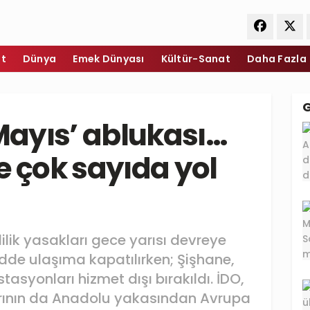
et
Dünya
Emek Dünyası
Kültür-Sanat
Daha Fazla
 Mayıs’ ablukası…
e çok sayıda yol
ilik yasakları gece yarısı devreye
dde ulaşıma kapatılırken; Şişhane,
syonları hizmet dışı bırakıldı. İDO,
larının da Anadolu yakasından Avrupa