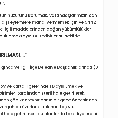
ir.
muzun huzurunu korumak, vatandaşlarımızın can
a dışı eylemlere mahal vermemek için ve 5442
H ve ilgili maddelerinden doğan yükümlülükler
 bulunmaktayız. Bu tedbirler şu şekilde
RILMASI….”
ınca ve İlgili İlçe Belediye Başkanlıklarınca (01
ıköy ve Kartal İlçelerinde 1 Mayıs Emek ve
imleri tarafından steril hale getirilerek
unan çöp konteynırlarının bir gece öncesinden
zergahları üzerinde bulunan taş vb.
l hale getirilmesi bu alanlarda belediyelere ait