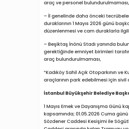
araç ve personel bulundurulmaması
– İl genelinde daha önceki tecrübel
duraklarının 1 Mayıs 2026 günü başk
düzenlenmesi ve cam duraklarla ilgil
– Beşiktaş İnönü Stadı yanında buluna
gerektiğinde emniyet birimleri taraf
araç bulundurulmaması,
“Kadıköy Sahil Açık Otoparkının ve Ku
araçlarının park edebilmesi için sivi
İstanbul Büyükşehir Belediye Başka
1 Mayıs Emek ve Dayanışma Günü kap
kapsamında; 01.05.2026 Cuma günü sa
Sözdener Caddesi Kesişimi ile Sögü
Caddesi arasında kalan Tramvay yol