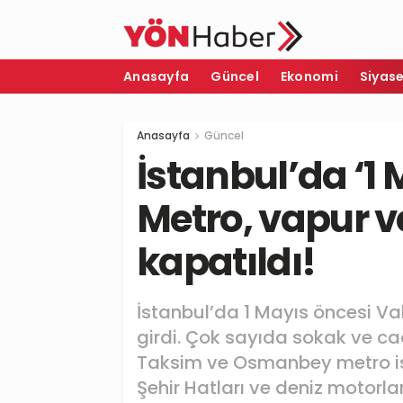
Anasayfa
Güncel
Ekonomi
Siyas
Anasayfa
Güncel
İstanbul’da ‘1
Metro, vapur v
kapatıldı!
İstanbul’da 1 Mayıs öncesi Val
girdi. Çok sayıda sokak ve ca
Taksim ve Osmanbey metro ista
Şehir Hatları ve deniz motor