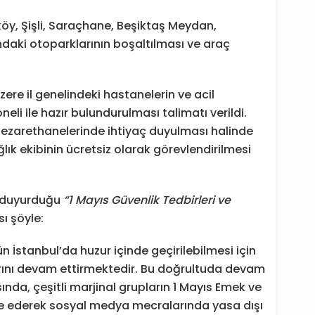
öy, Şişli, Saraçhane, Beşiktaş Meydan,
daki otoparklarının boşaltılması ve araç
re il genelindeki hastanelerin ve acil
eli ile hazır bulundurulması talimatı verildi. ​
nezarethanelerinde ihtiyaç duyulması halinde
ık ekibinin ücretsiz olarak görevlendirilmesi
da duyurduğu
“1 Mayıs Güvenlik Tedbirleri ve
ı şöyle:
İstanbul’da huzur içinde geçirilebilmesi için
larını devam ettirmektedir. Bu doğrultuda devam
ında, çeşitli marjinal grupların 1 Mayıs Emek ve
 ederek sosyal medya mecralarında yasa dışı