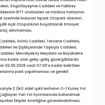
addesi, Sögütlüçeşme Caddesi ve Faikbey
esinin İETT otobüsleri ve minibüs hatlarının
k üzerinde bulunan İspark Otopark alanının,
şdili Açık Otoparkının boşaltılarak Emniyet
l araç alınmaması,
 Caddesi, İnönü Caddesi, Tersane Caddesi,
eleri ile Şişliilçesinde Taşkışla Caddesi,
Caddesi, Mecidiyeköy Meydani ve Büyükdere
ına kadar olan geliş-gidiş güzergâhlarda
 02.05.2026 saat 07.00’a kadar belirtilen
anlarına park yapılmaması ve gerekli
iyle 2 (iki) adet ışıklı levhanın O-1 Kuzey Yol
Çağlayan Yan Yol Ayrımlarında kullanılmak
eyolları Ekipler Amirliğine görevlendirilmesi,