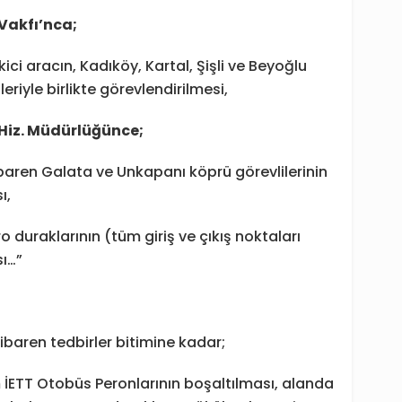
 Vakfı’nca;
kici aracın, Kadıköy, Kartal, Şişli ve Beyoğlu
leriyle birlikte görevlendirilmesi,
 Hiz. Müdürlüğünce;
baren Galata ve Unkapanı köprü görevlilerinin
ı,
uraklarının (tüm giriş ve çıkış noktaları
sı…”
ibaren tedbirler bitimine kadar;
m İETT Otobüs Peronlarının boşaltılması, alanda