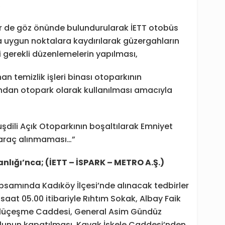
,
er de göz önünde bulundurularak İETT otobüs
a uygun noktalara kaydırılarak güzergahların
i gerekli düzenlemelerin yapılması,
n temizlik işleri binası otoparkının
ından otopark olarak kullanılması amacıyla
şdili Açık Otoparkının boşaltılarak Emniyet
l araç alınmaması…”
nlığı’nca; (İETT – İSPARK – METRO A.Ş.)
samında Kadıköy İlçesi’nde alınacak tedbirler
at 05.00 itibariyle Rıhtım Sokak, Albay Faik
tlüçeşme Caddesi, General Asim Gündüz
unun kapatılması, Kavak İskele Caddesi’nden