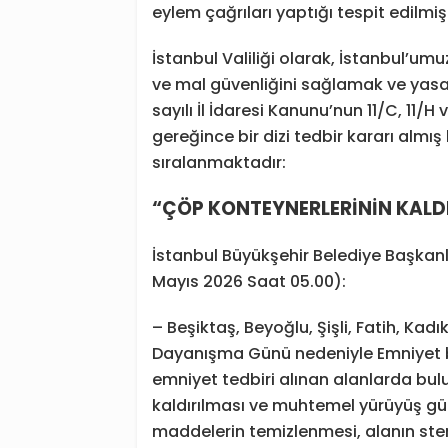
eylem çağrıları yaptığı tespit edilmişt
İstanbul Valiliği olarak, İstanbul’u
ve mal güvenliğini sağlamak ve yas
sayılı İl İdaresi Kanunu’nun 11/C, 11/
gereğince bir dizi tedbir kararı almış
sıralanmaktadır:
“ÇÖP KONTEYNERLERİNİN KALDI
İstanbul Büyükşehir Belediye Başkanlığ
Mayıs 2026 Saat 05.00):
– Beşiktaş, Beyoğlu, Şişli, Fatih, Kad
Dayanışma Günü nedeniyle Emniyet bir
emniyet tedbiri alınan alanlarda bul
kaldırılması ve muhtemel yürüyüş gü
maddelerin temizlenmesi, alanın steri