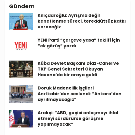
Gündem
Kılıçdaroğlu: Ayrışma değil
kenetlenme süreci, tereddütsüz katkı
vereceğiz
YENİ Parti “çerçeve yasa” teklifi için
“ek görüş” yazdı
Küba Devlet Başkanı Diaz-Canel ve
TKP Genel Sekreteri Okuyan
Havana’da bir araya geldi
Doruk Madencilik işçileri
Anıtkabir’den seslendi: “Ankara’dan
ayrılmayacağız”
Arakçi: “ABD, geçici anlaşmayı ihlal
etmeyi sürdürürse görüşme
yapılmayacak”