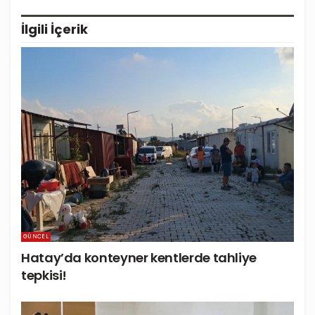
İlgili
İçerik
GÜNCEL
Hatay’da konteyner kentlerde tahliye
tepkisi!