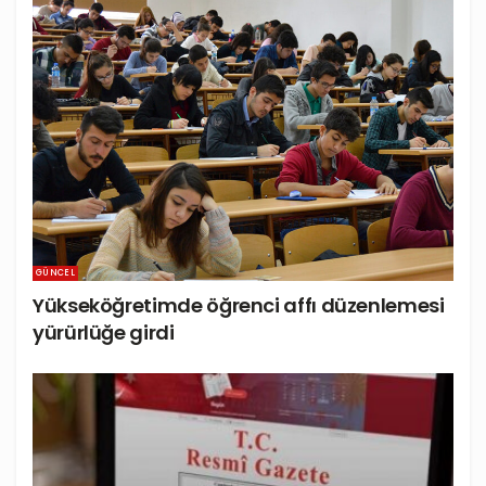
GÜNCEL
Yükseköğretimde öğrenci affı düzenlemesi
yürürlüğe girdi