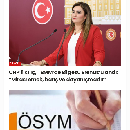
GÜNCEL
CHP’li Kılıç, TBMM’de Bilgesu Erenus’u andı:
“Mirası emek, barış ve dayanışmadır”