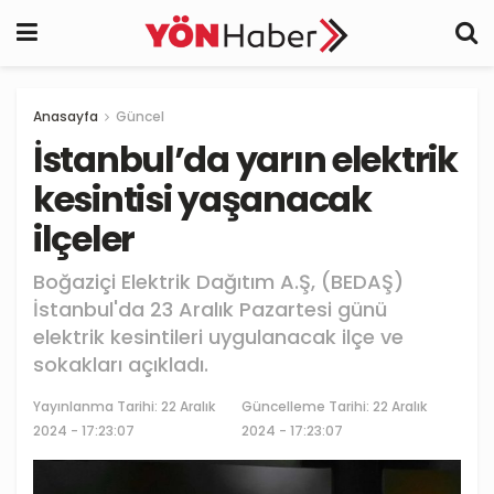
Anasayfa
Güncel
İstanbul’da yarın elektrik
kesintisi yaşanacak
ilçeler
Boğaziçi Elektrik Dağıtım A.Ş, (BEDAŞ)
İstanbul'da 23 Aralık Pazartesi günü
elektrik kesintileri uygulanacak ilçe ve
sokakları açıkladı.
Yayınlanma Tarihi:
22 Aralık
Güncelleme Tarihi: 22 Aralık
2024 - 17:23:07
2024 - 17:23:07