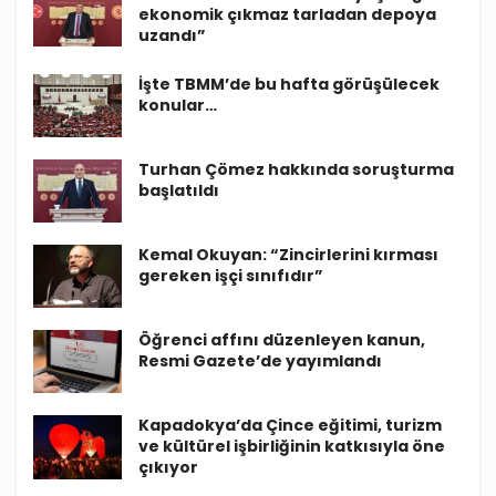
ekonomik çıkmaz tarladan depoya
uzandı”
İşte TBMM’de bu hafta görüşülecek
konular…
Turhan Çömez hakkında soruşturma
başlatıldı
Kemal Okuyan: “Zincirlerini kırması
gereken işçi sınıfıdır”
Öğrenci affını düzenleyen kanun,
Resmi Gazete’de yayımlandı
Kapadokya’da Çince eğitimi, turizm
ve kültürel işbirliğinin katkısıyla öne
çıkıyor