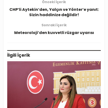
Önceki İçerik
CHP’li Aytekin’den, Yalçın ve Yönter’e yanıt:
Sizin haddinize değildir!
Sonraki İçerik
Meteoroloji’den kuvvetli rüzgar uyarısı
İlgili
İçerik