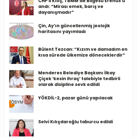
CHP’li Kılıç, TBMM’de Bilgesu Erenus’u
andı: “Mirası emek, barış ve
dayanışmadır”
Çin, Ay’ın güncellenmiş jeolojik
haritasını yayımladı
Bülent Tezcan: “Kızım ve damadım en
kısa sürede ülkemize döneceklerdir”
Menderes Belediye Başkanı İlkay
Çiçek ‘kesin ihraç’ talebiyle tedbirli
olarak disipline sevk edildi
YÖKDİL-2, pazar günü yapılacak
Selvi Kılıçdaroğlu taburcu edildi