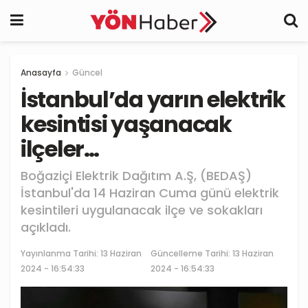
Anasayfa
Güncel
İstanbul’da yarın elektrik
kesintisi yaşanacak
ilçeler…
Boğaziçi Elektrik Dağıtım A.Ş, (BEDAŞ)
İstanbul'da 14 Haziran Cuma günü elektrik
kesintileri uygulanacak ilçe ve sokakları
açıkladı.
Yayınlanma Tarihi:
13 Haziran
Güncelleme Tarihi: 13 Haziran
2024 - 16:54:33
2024 - 16:54:33