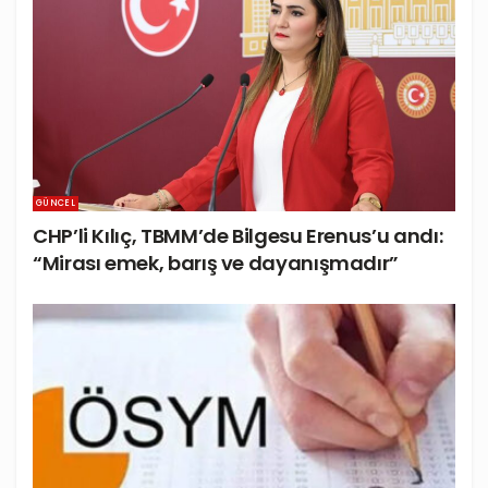
GÜNCEL
CHP’li Kılıç, TBMM’de Bilgesu Erenus’u andı:
“Mirası emek, barış ve dayanışmadır”