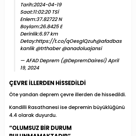
Tarih:2024-04-19
Saat:11:02:20 TSİ
Enlem:37.82722 N
Boylam:26.8425 E
Derinlik:6.97 km
Detay:
https://t.co/qOesglQzuh
@afadbas
kanlik
@trthaber
@anadoluajansi
— AFAD Deprem (@DepremDairesi)
April
19, 2024
ÇEVRE İLLERDEN HİSSEDİLDİ
Öte yandan deprem çevre illerden de hissedildi.
Kandilli Rasathanesi ise depremin büyüklüğünü
4.4 olarak duyurdu.
“OLUMSUZ BİR DURUM