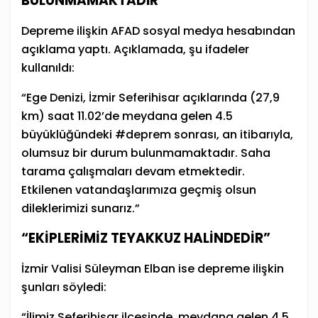
BULUNMAMAKTADIR”
Depreme ilişkin AFAD sosyal medya hesabından
açıklama yaptı. Açıklamada, şu ifadeler
kullanıldı:
“Ege Denizi, İzmir Seferihisar açıklarında (27,9
km) saat 11.02’de meydana gelen 4.5
büyüklüğündeki #deprem sonrası, an itibarıyla,
olumsuz bir durum bulunmamaktadır. Saha
tarama çalışmaları devam etmektedir.
Etkilenen vatandaşlarımıza geçmiş olsun
dileklerimizi sunarız.”
“EKİPLERİMİZ TEYAKKUZ HALİNDEDİR”
İzmir Valisi Süleyman Elban ise depreme ilişkin
şunları söyledi:
“İlimiz Seferihisar ilçesinde, meydana gelen 4.5