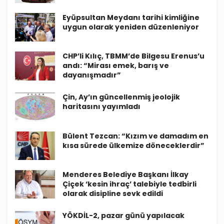
Eyüpsultan Meydanı tarihi kimliğine
uygun olarak yeniden düzenleniyor
CHP’li Kılıç, TBMM’de Bilgesu Erenus’u
andı: “Mirası emek, barış ve
dayanışmadır”
Çin, Ay’ın güncellenmiş jeolojik
haritasını yayımladı
Bülent Tezcan: “Kızım ve damadım en
kısa sürede ülkemize döneceklerdir”
Menderes Belediye Başkanı İlkay
Çiçek ‘kesin ihraç’ talebiyle tedbirli
olarak disipline sevk edildi
YÖKDİL-2, pazar günü yapılacak