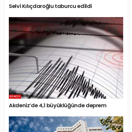
Selvi Kılıçdaroğlu taburcu edildi
GÜNCEL
Akdeniz’de 4,1 büyüklüğünde deprem