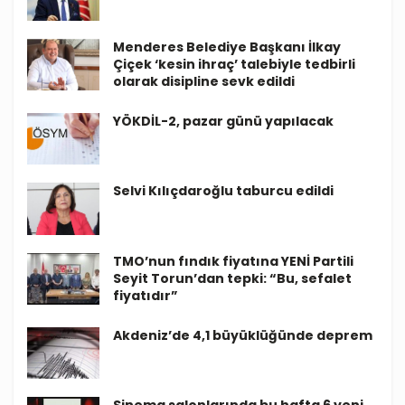
Menderes Belediye Başkanı İlkay
Çiçek ‘kesin ihraç’ talebiyle tedbirli
olarak disipline sevk edildi
YÖKDİL-2, pazar günü yapılacak
Selvi Kılıçdaroğlu taburcu edildi
TMO’nun fındık fiyatına YENİ Partili
Seyit Torun’dan tepki: “Bu, sefalet
fiyatıdır”
Akdeniz’de 4,1 büyüklüğünde deprem
Sinema salonlarında bu hafta 6 yeni