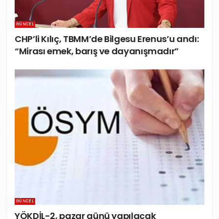
GÜNCEL
CHP’li Kılıç, TBMM’de Bilgesu Erenus’u andı:
“Mirası emek, barış ve dayanışmadır”
GÜNCEL
YÖKDİL-2, pazar günü yapılacak