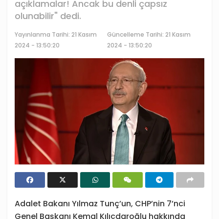
açıklamalar! Ancak bu denli çapsız
olunabilir" dedi.
Yayınlanma Tarihi:
21 Kasım
Güncelleme Tarihi: 21 Kasım
2024 - 13:50:20
2024 - 13:50:20
Adalet Bakanı Yılmaz Tunç’un, CHP’nin 7’nci
Genel Başkanı Kemal Kılıçdaroğlu hakkında