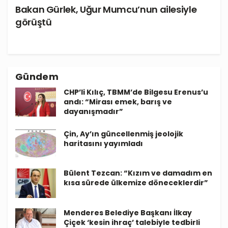
Bakan Gürlek, Uğur Mumcu’nun ailesiyle
görüştü
Gündem
CHP’li Kılıç, TBMM’de Bilgesu Erenus’u
andı: “Mirası emek, barış ve
dayanışmadır”
Çin, Ay’ın güncellenmiş jeolojik
haritasını yayımladı
Bülent Tezcan: “Kızım ve damadım en
kısa sürede ülkemize döneceklerdir”
Menderes Belediye Başkanı İlkay
Çiçek ‘kesin ihraç’ talebiyle tedbirli