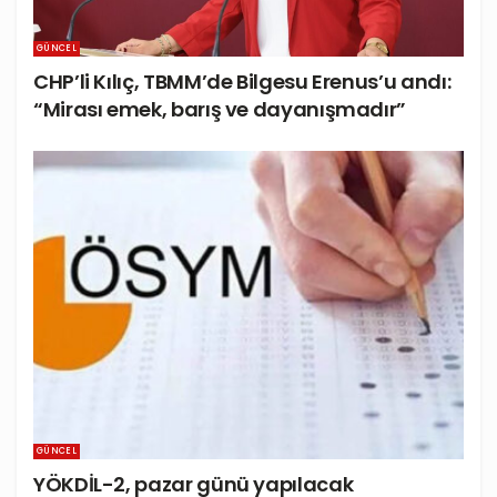
GÜNCEL
CHP’li Kılıç, TBMM’de Bilgesu Erenus’u andı:
“Mirası emek, barış ve dayanışmadır”
GÜNCEL
YÖKDİL-2, pazar günü yapılacak