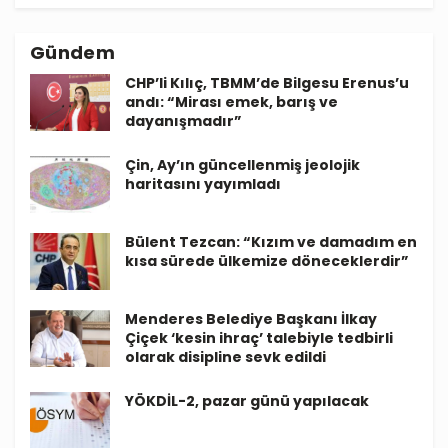
Gündem
CHP’li Kılıç, TBMM’de Bilgesu Erenus’u
andı: “Mirası emek, barış ve
dayanışmadır”
Çin, Ay’ın güncellenmiş jeolojik
haritasını yayımladı
Bülent Tezcan: “Kızım ve damadım en
kısa sürede ülkemize döneceklerdir”
Menderes Belediye Başkanı İlkay
Çiçek ‘kesin ihraç’ talebiyle tedbirli
olarak disipline sevk edildi
YÖKDİL-2, pazar günü yapılacak