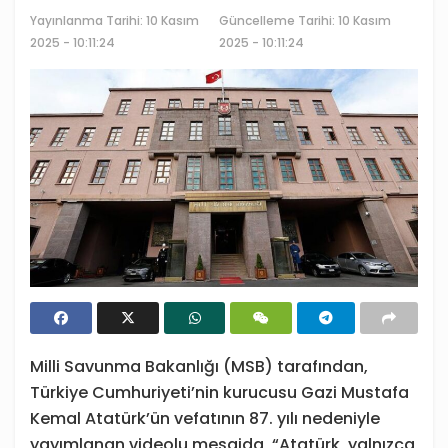
Yayınlanma Tarihi:
10 Kasım
Güncelleme Tarihi: 10 Kasım
2025 - 10:11:24
2025 - 10:11:24
Milli Savunma Bakanlığı (MSB) tarafından,
Türkiye Cumhuriyeti’nin kurucusu Gazi Mustafa
Kemal Atatürk’ün vefatının 87. yılı nedeniyle
yayımlanan videolu mesajda, “Atatürk, yalnızca