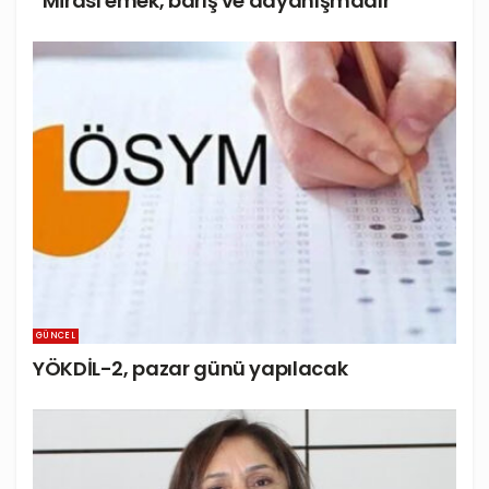
“Mirası emek, barış ve dayanışmadır”
GÜNCEL
YÖKDİL-2, pazar günü yapılacak