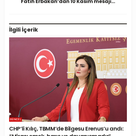
Fatih Erbakan’dan 10 Kasım mesajı…
İlgili
İçerik
GÜNCEL
CHP’li Kılıç, TBMM’de Bilgesu Erenus’u andı: