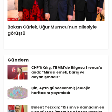
GÜNCEL
Bakan Gürlek, Uğur Mumcu’nun ailesiyle
görüştü
Gündem
CHP’li Kılıç, TBMM’de Bilgesu Erenus’u
andı: “Mirası emek, barış ve
dayanışmadır”
Çin, Ay’ın güncellenmiş jeolojik
haritasını yayımladı
Bülent Tezcan: “Kızım ve damadım en
kısa sürede ülkemize döneceklerdir”