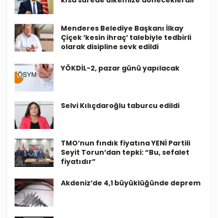
Menderes Belediye Başkanı İlkay
Çiçek ‘kesin ihraç’ talebiyle tedbirli
olarak disipline sevk edildi
YÖKDİL-2, pazar günü yapılacak
Selvi Kılıçdaroğlu taburcu edildi
TMO’nun fındık fiyatına YENİ Partili
Seyit Torun’dan tepki: “Bu, sefalet
fiyatıdır”
Akdeniz’de 4,1 büyüklüğünde deprem