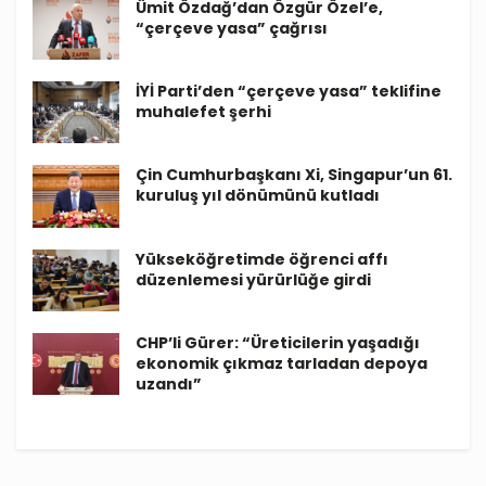
Ümit Özdağ’dan Özgür Özel’e,
“çerçeve yasa” çağrısı
İYİ Parti’den “çerçeve yasa” teklifine
muhalefet şerhi
Çin Cumhurbaşkanı Xi, Singapur’un 61.
kuruluş yıl dönümünü kutladı
Yükseköğretimde öğrenci affı
düzenlemesi yürürlüğe girdi
CHP’li Gürer: “Üreticilerin yaşadığı
ekonomik çıkmaz tarladan depoya
uzandı”