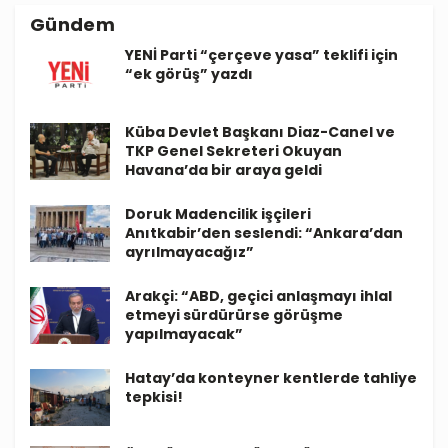
Gündem
YENİ Parti “çerçeve yasa” teklifi için
“ek görüş” yazdı
Küba Devlet Başkanı Diaz-Canel ve
TKP Genel Sekreteri Okuyan
Havana’da bir araya geldi
Doruk Madencilik işçileri
Anıtkabir’den seslendi: “Ankara’dan
ayrılmayacağız”
Arakçi: “ABD, geçici anlaşmayı ihlal
etmeyi sürdürürse görüşme
yapılmayacak”
Hatay’da konteyner kentlerde tahliye
tepkisi!