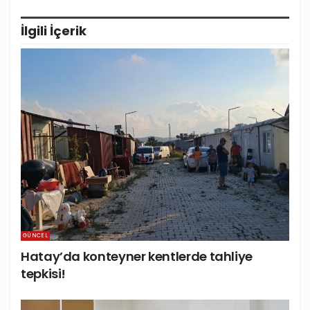
İlgili
İçerik
GÜNCEL
Hatay’da konteyner kentlerde tahliye
tepkisi!