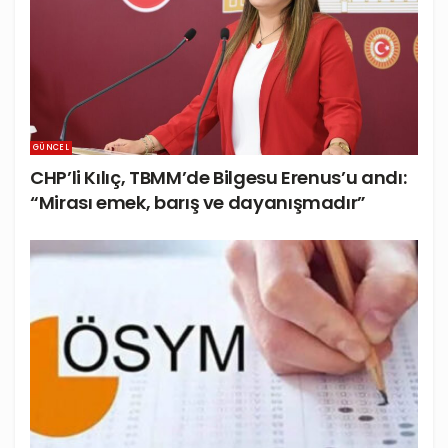
GÜNCEL
CHP’li Kılıç, TBMM’de Bilgesu Erenus’u andı:
“Mirası emek, barış ve dayanışmadır”