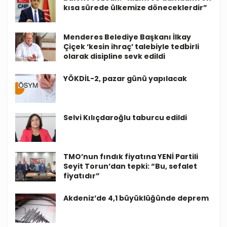
kısa sürede ülkemize döneceklerdir”
Menderes Belediye Başkanı İlkay
Çiçek ‘kesin ihraç’ talebiyle tedbirli
olarak disipline sevk edildi
YÖKDİL-2, pazar günü yapılacak
Selvi Kılıçdaroğlu taburcu edildi
TMO’nun fındık fiyatına YENİ Partili
Seyit Torun’dan tepki: “Bu, sefalet
fiyatıdır”
Akdeniz’de 4,1 büyüklüğünde deprem