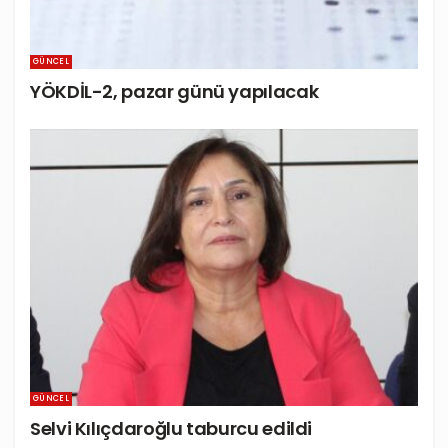
GÜNCEL
YÖKDİL-2, pazar günü yapılacak
GÜNCEL
Selvi Kılıçdaroğlu taburcu edildi