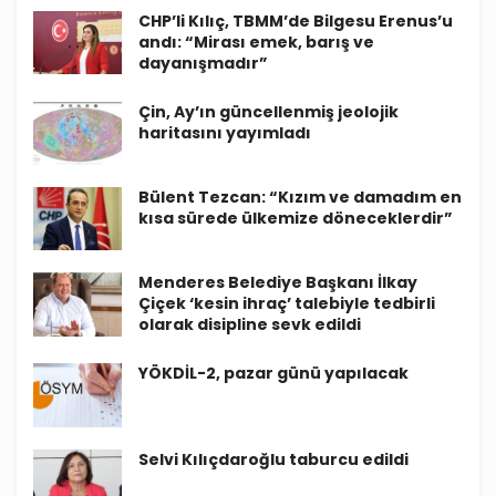
CHP’li Kılıç, TBMM’de Bilgesu Erenus’u
andı: “Mirası emek, barış ve
dayanışmadır”
Çin, Ay’ın güncellenmiş jeolojik
haritasını yayımladı
Bülent Tezcan: “Kızım ve damadım en
kısa sürede ülkemize döneceklerdir”
Menderes Belediye Başkanı İlkay
Çiçek ‘kesin ihraç’ talebiyle tedbirli
olarak disipline sevk edildi
YÖKDİL-2, pazar günü yapılacak
Selvi Kılıçdaroğlu taburcu edildi