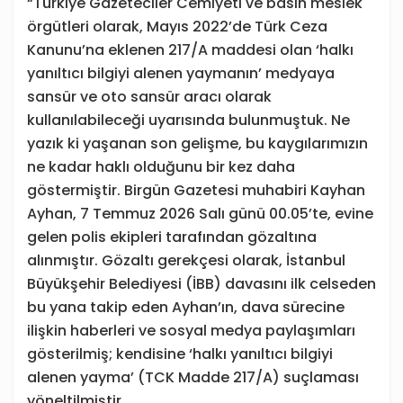
“Türkiye Gazeteciler Cemiyeti ve basın meslek
örgütleri olarak, Mayıs 2022’de Türk Ceza
Kanunu’na eklenen 217/A maddesi olan ‘halkı
yanıltıcı bilgiyi alenen yaymanın’ medyaya
sansür ve oto sansür aracı olarak
kullanılabileceği uyarısında bulunmuştuk. Ne
yazık ki yaşanan son gelişme, bu kaygılarımızın
ne kadar haklı olduğunu bir kez daha
göstermiştir. Birgün Gazetesi muhabiri Kayhan
Ayhan, 7 Temmuz 2026 Salı günü 00.05’te, evine
gelen polis ekipleri tarafından gözaltına
alınmıştır. Gözaltı gerekçesi olarak, İstanbul
Büyükşehir Belediyesi (İBB) davasını ilk celseden
bu yana takip eden Ayhan’ın, dava sürecine
ilişkin haberleri ve sosyal medya paylaşımları
gösterilmiş; kendisine ‘halkı yanıltıcı bilgiyi
alenen yayma’ (TCK Madde 217/A) suçlaması
yöneltilmiştir.