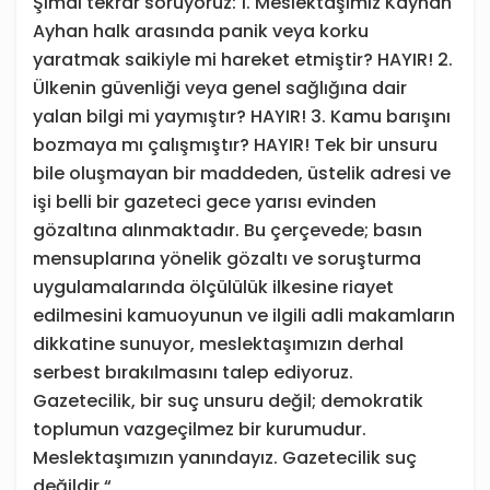
Şimdi tekrar soruyoruz: 1. Meslektaşımız Kayhan
Ayhan halk arasında panik veya korku
yaratmak saikiyle mi hareket etmiştir? HAYIR! 2.
Ülkenin güvenliği veya genel sağlığına dair
yalan bilgi mi yaymıştır? HAYIR! 3. Kamu barışını
bozmaya mı çalışmıştır? HAYIR! Tek bir unsuru
bile oluşmayan bir maddeden, üstelik adresi ve
işi belli bir gazeteci gece yarısı evinden
gözaltına alınmaktadır. Bu çerçevede; basın
mensuplarına yönelik gözaltı ve soruşturma
uygulamalarında ölçülülük ilkesine riayet
edilmesini kamuoyunun ve ilgili adli makamların
dikkatine sunuyor, meslektaşımızın derhal
serbest bırakılmasını talep ediyoruz.
Gazetecilik, bir suç unsuru değil; demokratik
toplumun vazgeçilmez bir kurumudur.
Meslektaşımızın yanındayız. Gazetecilik suç
değildir.“