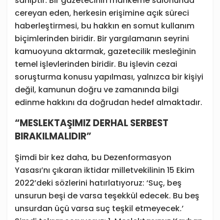
sahiptir. Bir gazetecinin mahkeme salonunda
cereyan eden, herkesin erişimine açık süreci
haberleştirmesi, bu hakkın en somut kullanım
biçimlerinden biridir. Bir yargılamanın seyrini
kamuoyuna aktarmak, gazetecilik mesleğinin
temel işlevlerinden biridir. Bu işlevin cezai
soruşturma konusu yapılması, yalnızca bir kişiyi
değil, kamunun doğru ve zamanında bilgi
edinme hakkını da doğrudan hedef almaktadır.
“MESLEKTAŞIMIZ DERHAL SERBEST
BIRAKILMALIDIR”
Şimdi bir kez daha, bu Dezenformasyon
Yasası’nı çıkaran iktidar milletvekilinin 15 Ekim
2022’deki sözlerini hatırlatıyoruz: ‘Suç, beş
unsurun beşi de varsa teşekkül edecek. Bu beş
unsurdan üçü varsa suç teşkil etmeyecek.’