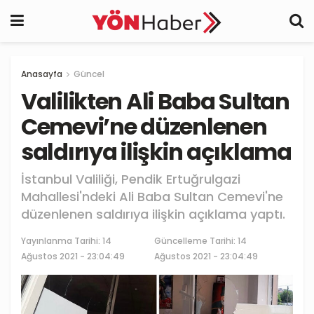
Anasayfa
Güncel
Valilikten Ali Baba Sultan
Cemevi’ne düzenlenen
saldırıya ilişkin açıklama
İstanbul Valiliği, Pendik Ertuğrulgazi
Mahallesi'ndeki Ali Baba Sultan Cemevi'ne
düzenlenen saldırıya ilişkin açıklama yaptı.
Yayınlanma Tarihi:
14
Güncelleme Tarihi: 14
Ağustos 2021 - 23:04:49
Ağustos 2021 - 23:04:49