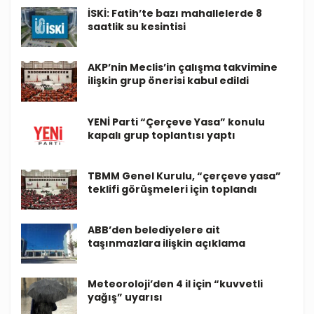
İSKİ: Fatih’te bazı mahallelerde 8
saatlik su kesintisi
AKP’nin Meclis’in çalışma takvimine
ilişkin grup önerisi kabul edildi
YENİ Parti “Çerçeve Yasa” konulu
kapalı grup toplantısı yaptı
TBMM Genel Kurulu, “çerçeve yasa”
teklifi görüşmeleri için toplandı
ABB’den belediyelere ait
taşınmazlara ilişkin açıklama
Meteoroloji’den 4 il için “kuvvetli
yağış” uyarısı