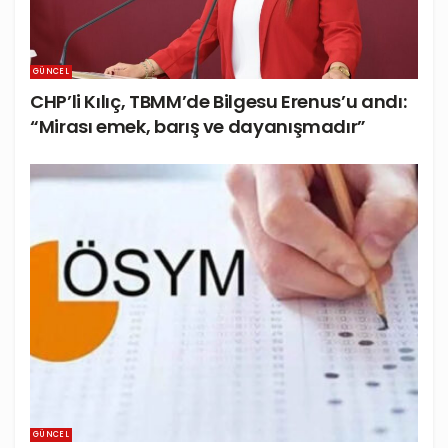
GÜNCEL
CHP’li Kılıç, TBMM’de Bilgesu Erenus’u andı:
“Mirası emek, barış ve dayanışmadır”
GÜNCEL