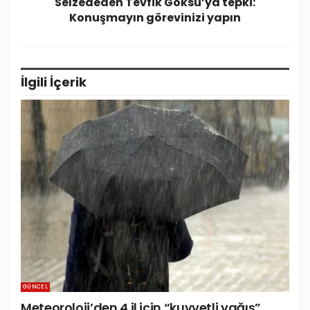
Selzededen Tevfik Göksu’ya tepki:
Konuşmayın görevinizi yapın
İlgili
İçerik
GÜNCEL
Meteoroloji’den 4 il için “kuvvetli yağış”