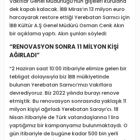
Vakıflar Genel Müdürlüğü’nün gişeleri kurulana
dek kapalı kalacak. İBB Miras’ın 13 milyon euro
harcayarak restore ettiği Yerebatan Sarnıcı için
İBB Kültür A.Ş Genel Müdürü Osman Cenk Akın
bir açıklama yaptı. Akın şunları söyledi:
“RENOVASYON SONRA 11 MİLYON KİŞİ
AĞIRLADI”
“2 Haziran saat 10:00 itibariyle elimize gelen bir
tebligat dolayısıyla biz İBB mülkiyetinde
bulunan Yerebatan Sarnıcı’mızı Vakıflara
devrediyoruz. Biz 2022 yılında burayı renove
etmiştik. Bu renovasyon sonrasında yaklaşık 11
milyon kişiyi ağırladı Yerebatan Sarayı’cı. 18
Nisan itibariyle de Türk vatandaşlarına 1 lira
yaptığımız bir kampanyamız bulunmaktaydı. O
gün itibariyle de bugüne kadar 500 bin yerli