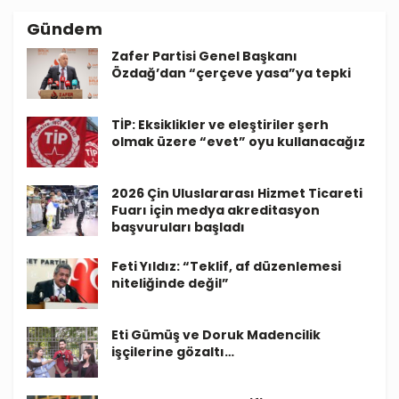
Gündem
Zafer Partisi Genel Başkanı
Özdağ’dan “çerçeve yasa”ya tepki
TİP: Eksiklikler ve eleştiriler şerh
olmak üzere “evet” oyu kullanacağız
2026 Çin Uluslararası Hizmet Ticareti
Fuarı için medya akreditasyon
başvuruları başladı
Feti Yıldız: “Teklif, af düzenlemesi
niteliğinde değil”
Eti Gümüş ve Doruk Madencilik
işçilerine gözaltı…