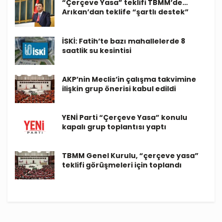
“Çerçeve Yasa” teklifi TBMM’de…
Arıkan’dan teklife “şartlı destek”
İSKİ: Fatih’te bazı mahallelerde 8
saatlik su kesintisi
AKP’nin Meclis’in çalışma takvimine
ilişkin grup önerisi kabul edildi
YENİ Parti “Çerçeve Yasa” konulu
kapalı grup toplantısı yaptı
TBMM Genel Kurulu, “çerçeve yasa”
teklifi görüşmeleri için toplandı