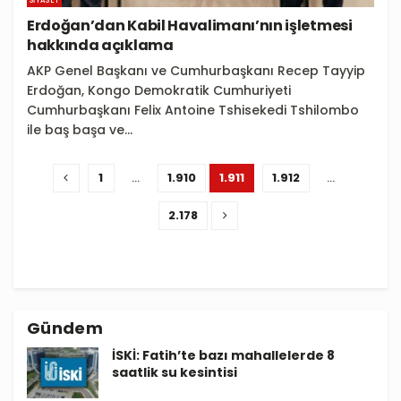
SIYASET
Erdoğan’dan Kabil Havalimanı’nın işletmesi
hakkında açıklama
AKP Genel Başkanı ve Cumhurbaşkanı Recep Tayyip
Erdoğan, Kongo Demokratik Cumhuriyeti
Cumhurbaşkanı Felix Antoine Tshisekedi Tshilombo
ile baş başa ve...
1
…
1.910
1.911
1.912
…
2.178
Gündem
İSKİ: Fatih’te bazı mahallelerde 8
saatlik su kesintisi