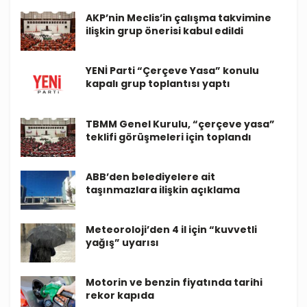
AKP’nin Meclis’in çalışma takvimine
ilişkin grup önerisi kabul edildi
YENİ Parti “Çerçeve Yasa” konulu
kapalı grup toplantısı yaptı
TBMM Genel Kurulu, “çerçeve yasa”
teklifi görüşmeleri için toplandı
ABB’den belediyelere ait
taşınmazlara ilişkin açıklama
Meteoroloji’den 4 il için “kuvvetli
yağış” uyarısı
Motorin ve benzin fiyatında tarihi
rekor kapıda