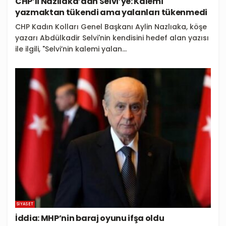
CHP’li Nazlıaka’dan Selvi’ye: Kalemi
yazmaktan tükendi ama yalanları tükenmedi
CHP Kadın Kolları Genel Başkanı Aylin Nazlıaka, köşe
yazarı Abdülkadir Selvi'nin kendisini hedef alan yazısı
ile ilgili, "Selvi’nin kalemi yalan...
SIYASET
İddia: MHP’nin baraj oyunu ifşa oldu