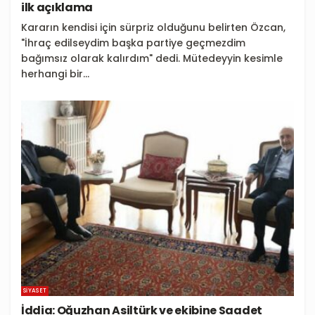
ilk açıklama
Kararın kendisi için sürpriz olduğunu belirten Özcan,
"İhraç edilseydim başka partiye geçmezdim
bağımsız olarak kalırdım" dedi. Mütedeyyin kesimle
herhangi bir...
SIYASET
İddia: Oğuzhan Asiltürk ve ekibine Saadet