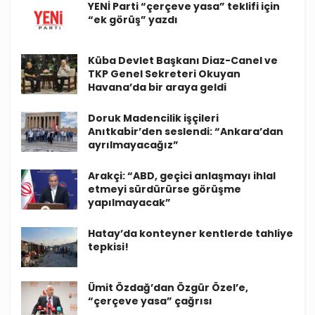
YENİ Parti “çerçeve yasa” teklifi için
“ek görüş” yazdı
Küba Devlet Başkanı Diaz-Canel ve
TKP Genel Sekreteri Okuyan
Havana’da bir araya geldi
Doruk Madencilik işçileri
Anıtkabir’den seslendi: “Ankara’dan
ayrılmayacağız”
Arakçi: “ABD, geçici anlaşmayı ihlal
etmeyi sürdürürse görüşme
yapılmayacak”
Hatay’da konteyner kentlerde tahliye
tepkisi!
Ümit Özdağ’dan Özgür Özel’e,
“çerçeve yasa” çağrısı