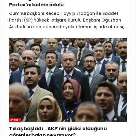
Partisi’ni bölme ödülü
Cumhurbaşkanı Recep Tayyip Erdoğan ile Saadet
Partisi (SP) Yüksek İstişare Kurulu Başkanı Oğuzhan
Asiltürk’ün son dönemde yakın temas içinde olması,...
SIYASET
Telaş başladı… AKP’nin gidici olduğunu
görenler bakın ne yapıyor?