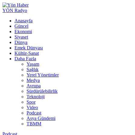
YÖN Radyo
Anasayfa
Güncel
Ekonomi
Siyaset
Dünya
Emek Dünyası
Kültür-Sanat
Daha Fazla
Yaşam
Sağlık
Yerel Yönetimler
Medya
Avrupa
Sürdürülebilirlik
Teknoloji
Spor
Video
Podcast
Asya Gündemi
TBMM
Podcast