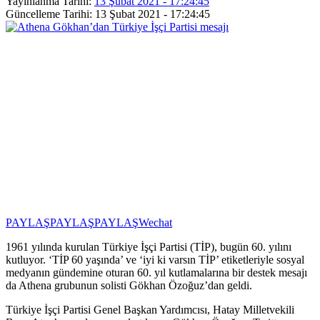
Yayınlanma Tarihi:
13 Şubat 2021 - 17:24:45
Güncelleme Tarihi: 13 Şubat 2021 - 17:24:45
PAYLAŞ
PAYLAŞ
PAYLAŞ
Wechat
1961 yılında kurulan Türkiye İşçi Partisi (TİP), bugün 60. yılını
kutluyor. ‘TİP 60 yaşında’ ve ‘iyi ki varsın TİP’ etiketleriyle sosyal
medyanın gündemine oturan 60. yıl kutlamalarına bir destek mesajı
da Athena grubunun solisti Gökhan Özoğuz’dan geldi.
Türkiye İşçi Partisi Genel Başkan Yardımcısı, Hatay Milletvekili