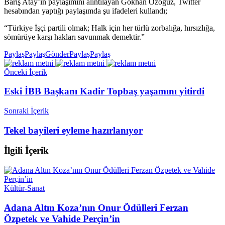
Barış Atay’ın paylaşımını alıntılayan Gökhan Özoğuz, Twitter
hesabından yaptığı paylaşımda şu ifadeleri kullandı;
“Türkiye İşçi partili olmak; Halk için her türlü zorbalığa, hırsızlığa,
sömürüye karşı hakları savunmak demektir.”
Paylaş
Paylaş
Gönder
Paylaş
Paylaş
Önceki İçerik
Eski İBB Başkanı Kadir Topbaş yaşamını yitirdi
Sonraki İçerik
Tekel bayileri eyleme hazırlanıyor
İlgili
İçerik
Kültür-Sanat
Adana Altın Koza’nın Onur Ödülleri Ferzan
Özpetek ve Vahide Perçin’in