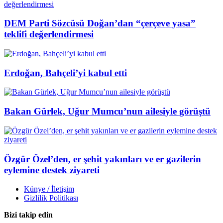
DEM Parti Sözcüsü Doğan’dan “çerçeve yasa”
teklifi değerlendirmesi
Erdoğan, Bahçeli’yi kabul etti
Bakan Gürlek, Uğur Mumcu’nun ailesiyle görüştü
Özgür Özel’den, er şehit yakınları ve er gazilerin
eylemine destek ziyareti
Künye / İletişim
Gizlilik Politikası
Bizi takip edin