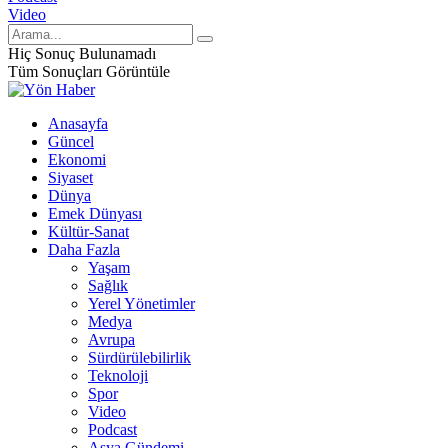
Video
Hiç Sonuç Bulunamadı
Tüm Sonuçları Görüntüle
Anasayfa
Güncel
Ekonomi
Siyaset
Dünya
Emek Dünyası
Kültür-Sanat
Daha Fazla
Yaşam
Sağlık
Yerel Yönetimler
Medya
Avrupa
Sürdürülebilirlik
Teknoloji
Spor
Video
Podcast
Asya Gündemi