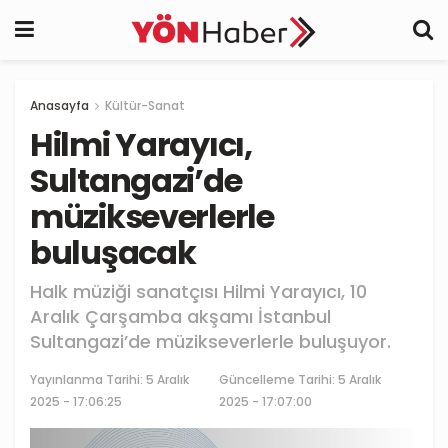
Anasayfa
Kültür-Sanat
Hilmi Yarayıcı,
Sultangazi’de
müzikseverlerle
buluşacak
Halk müziği sanatçısı Hilmi Yarayıcı, 10
Aralık Çarşamba akşamı İstanbul
Sultangazi’de müzikseverlerle buluşuyor.
Yayınlanma Tarihi:
5 Aralık
Güncelleme Tarihi: 5 Aralık
2025 - 17:06:25
2025 - 17:07:00