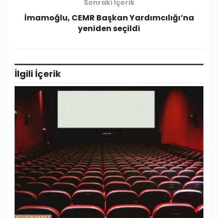
Sonraki İçerik
İmamoğlu, CEMR Başkan Yardımcılığı’na
yeniden seçildi
İlgili
İçerik
KÜLTÜR-SANAT