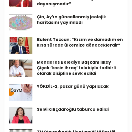
dayanışmadır”
Çin, Ay’ın güncellenmiş jeolojik
haritasını yayımladı
Bülent Tezcan: “Kızım ve damadım en
kısa sürede ülkemize döneceklerdir”
Menderes Belediye Başkanı İlkay
Çiçek ‘kesin ihraç’ talebiyle tedbirli
olarak disipline sevk edildi
YÖKDİL-2, pazar günü yapılacak
Selvi Kılıçdaroğlu taburcu edildi
TMO’nun fındık fiyatına YENİ Partili