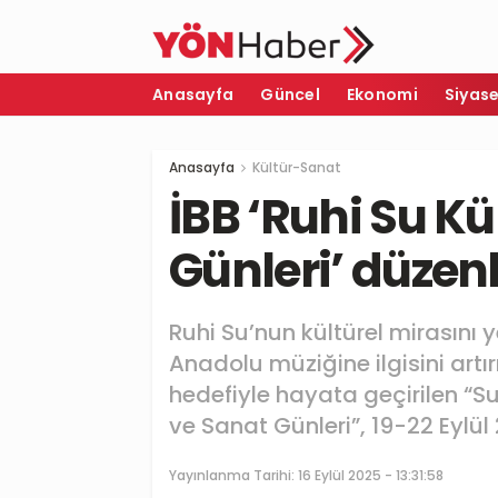
Anasayfa
Güncel
Ekonomi
Siyas
Anasayfa
Kültür-Sanat
İBB ‘Ruhi Su Kü
Günleri’ düzen
Ruhi Su’nun kültürel mirasını
Anadolu müziğine ilgisini artı
hedefiyle hayata geçirilen “Su
ve Sanat Günleri”, 19-22 Eylül
Yayınlanma Tarihi:
16 Eylül 2025 - 13:31:58