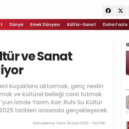
et
Dünya
Emek Dünyası
Kültür-Sanat
Daha Fazla
ltür ve Sanat
liyor
 yeni kuşaklara aktarmak, genç neslin
rmak ve kültürel belleği canlı tutmak
’yun İzinde Yarım Asır: Ruhi Su Kültür
 2025 tarihleri arasında gerçekleşecek.
Güncelleme Tarihi: 16 Eylül 2025 - 13:31:58