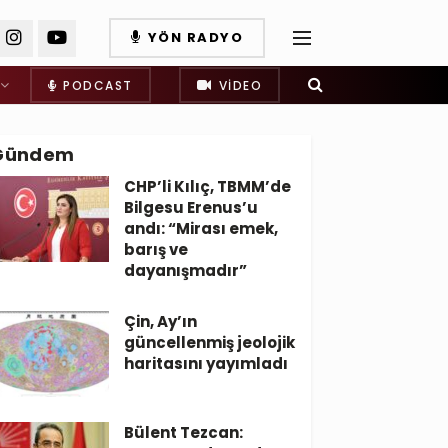
YÖN RADYO
PODCAST
VIDEO
Gündem
CHP’li Kılıç, TBMM’de
Bilgesu Erenus’u
andı: “Mirası emek,
barış ve
dayanışmadır”
Çin, Ay’ın
güncellenmiş jeolojik
haritasını yayımladı
Bülent Tezcan: