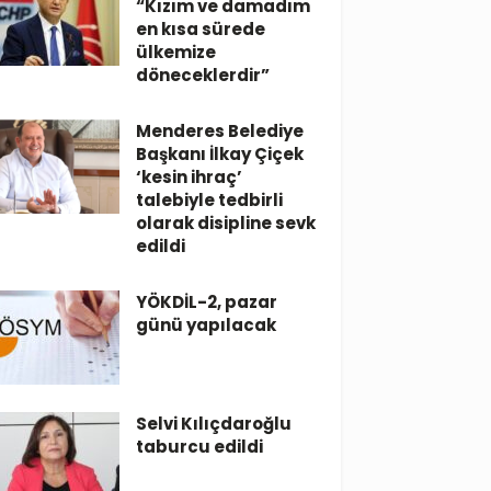
“Kızım ve damadım
en kısa sürede
ülkemize
döneceklerdir”
Menderes Belediye
Başkanı İlkay Çiçek
‘kesin ihraç’
talebiyle tedbirli
olarak disipline sevk
edildi
YÖKDİL-2, pazar
günü yapılacak
Selvi Kılıçdaroğlu
taburcu edildi