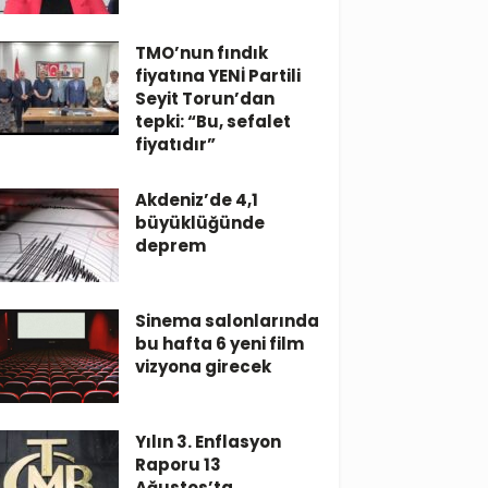
TMO’nun fındık
fiyatına YENİ Partili
Seyit Torun’dan
tepki: “Bu, sefalet
fiyatıdır”
Akdeniz’de 4,1
büyüklüğünde
deprem
Sinema salonlarında
bu hafta 6 yeni film
vizyona girecek
Yılın 3. Enflasyon
Raporu 13
Ağustos’ta