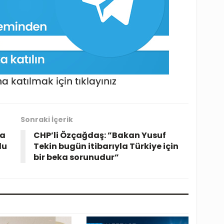
Sonraki İçerik
ma
CHP’li Özçağdaş: ”Bakan Yusuf
du
Tekin bugün itibarıyla Türkiye için
bir beka sorunudur”