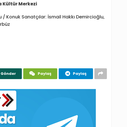
a Kültür Merkezi
 / Konuk Sanatçılar: İsmail Hakkı Demircioğlu,
ürbüz
Gönder
Paylaş
Paylaş