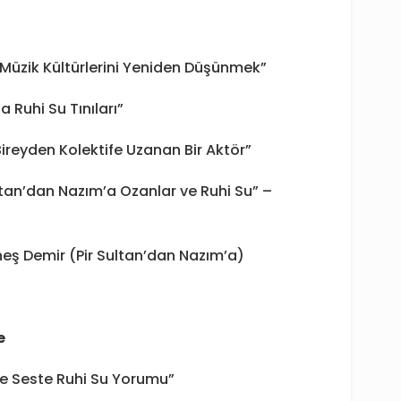
e Müzik Kültürlerini Yeniden Düşünmek”
 Ruhi Su Tınıları”
Bireyden Kolektife Uzanan Bir Aktör”
ltan’dan Nazım’a Ozanlar ve Ruhi Su” –
neş Demir (Pir Sultan’dan Nazım’a)
e
ve Seste Ruhi Su Yorumu”