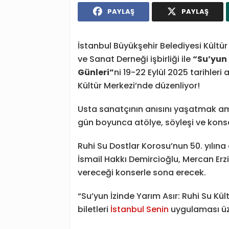
PAYLAŞ
PAYLAŞ
İstanbul Büyükşehir Belediyesi Kültür 
ve Sanat Derneği işbirliği ile
“Su’yun 
Günleri”
ni 19-22 Eylül 2025 tarihle
Kültür Merkezi’nde düzenliyor!
Usta sanatçının anısını yaşatmak a
gün boyunca atölye, söyleşi ve kons
Ruhi Su Dostlar Korosu’nun 50. yılın
İsmail Hakkı Demircioğlu, Mercan Erzi
vereceği konserle sona erecek.
“Su’yun İzinde Yarım Asır: Ruhi Su Kül
biletleri
İstanbul Senin
uygulaması üze