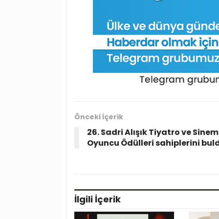
Önceki İçerik
26. Sadri Alışık Tiyatro ve Sine
Oyuncu Ödülleri sahiplerini bul
İlgili
İçerik