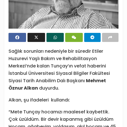
Sağlık sorunları nedeniyle bir süredir Etiler
Huzurevi Yaşlı Bakım ve Rehabilitasyon
Merkezi’nde kalan Tunçay’ın vefat haberini
İstanbul Üniversitesi Siyasal Bilgiler Fakültesi
Siyasi Tarih Anabilim Dalı Başkanı
Mehmet
Öznur Alkan
duyurdu.
Alkan, şu ifadeleri kullandı:
“Mete Tunçay hocamızı maalesef kaybettik.
Çok üzüldüm. Bir devir kapanmış gibi üzüldüm
Hocam, ağabeyim, yoldaşım, akıl hocam ve 45