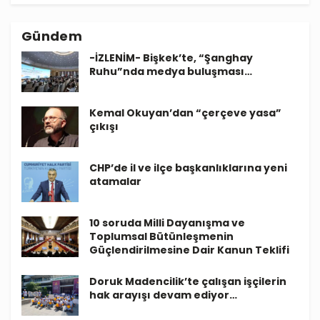
Gündem
-İZLENİM- Bişkek’te, “Şanghay
Ruhu”nda medya buluşması…
Kemal Okuyan’dan “çerçeve yasa”
çıkışı
CHP’de il ve ilçe başkanlıklarına yeni
atamalar
10 soruda Milli Dayanışma ve
Toplumsal Bütünleşmenin
Güçlendirilmesine Dair Kanun Teklifi
Doruk Madencilik’te çalışan işçilerin
hak arayışı devam ediyor…