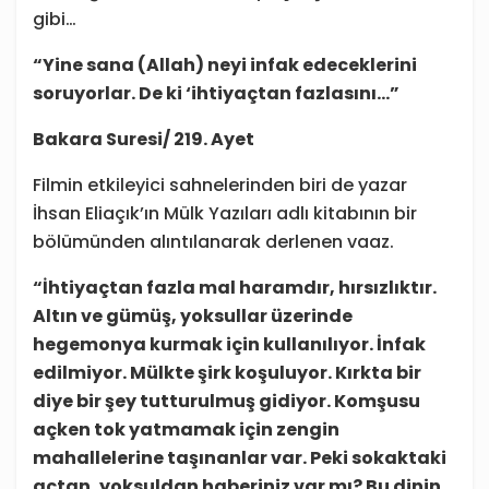
gibi…
“Yine sana (Allah) neyi infak edeceklerini
soruyorlar. De ki ‘ihtiyaçtan fazlasını…”
Bakara Suresi/ 219. Ayet
Filmin etkileyici sahnelerinden biri de yazar
İhsan Eliaçık’ın Mülk Yazıları adlı kitabının bir
bölümünden alıntılanarak derlenen vaaz.
“İhtiyaçtan fazla mal haramdır, hırsızlıktır.
Altın ve gümüş, yoksullar üzerinde
hegemonya kurmak için kullanılıyor. İnfak
edilmiyor. Mülkte şirk koşuluyor. Kırkta bir
diye bir şey tutturulmuş gidiyor. Komşusu
açken tok yatmamak için zengin
mahallelerine taşınanlar var. Peki sokaktaki
açtan, yoksuldan haberiniz var mı? Bu dinin