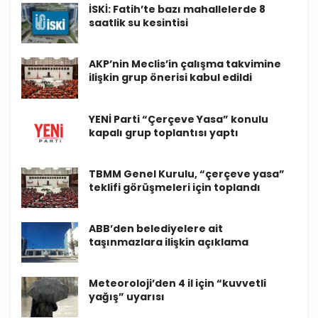
İSKİ: Fatih’te bazı mahallelerde 8
saatlik su kesintisi
AKP’nin Meclis’in çalışma takvimine
ilişkin grup önerisi kabul edildi
YENİ Parti “Çerçeve Yasa” konulu
kapalı grup toplantısı yaptı
TBMM Genel Kurulu, “çerçeve yasa”
teklifi görüşmeleri için toplandı
ABB’den belediyelere ait
taşınmazlara ilişkin açıklama
Meteoroloji’den 4 il için “kuvvetli
yağış” uyarısı