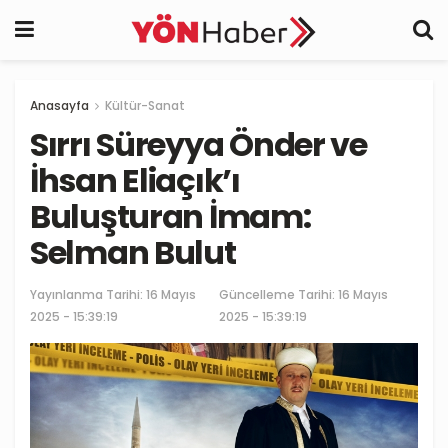
Anasayfa
Kültür-Sanat
Sırrı Süreyya Önder ve
İhsan Eliaçık’ı
Buluşturan İmam:
Selman Bulut
Yayınlanma Tarihi:
16 Mayıs
Güncelleme Tarihi: 16 Mayıs
2025 - 15:39:19
2025 - 15:39:19