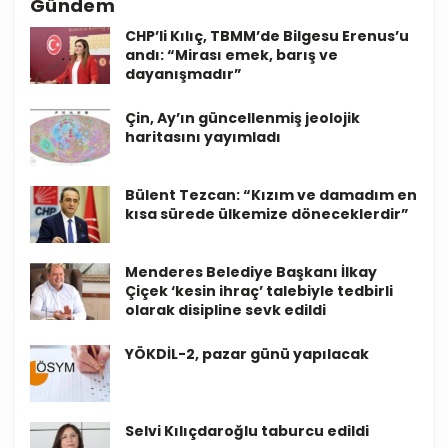
Gündem
CHP’li Kılıç, TBMM’de Bilgesu Erenus’u
andı: “Mirası emek, barış ve
dayanışmadır”
Çin, Ay’ın güncellenmiş jeolojik
haritasını yayımladı
Bülent Tezcan: “Kızım ve damadım en
kısa sürede ülkemize döneceklerdir”
Menderes Belediye Başkanı İlkay
Çiçek ‘kesin ihraç’ talebiyle tedbirli
olarak disipline sevk edildi
YÖKDİL-2, pazar günü yapılacak
Selvi Kılıçdaroğlu taburcu edildi