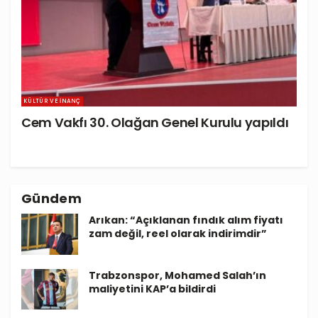
KÜLTÜR VE İNANÇ
Cem Vakfı 30. Olağan Genel Kurulu yapıldı
Gündem
Arıkan: “Açıklanan fındık alım fiyatı
zam değil, reel olarak indirimdir”
Trabzonspor, Mohamed Salah’ın
maliyetini KAP’a bildirdi