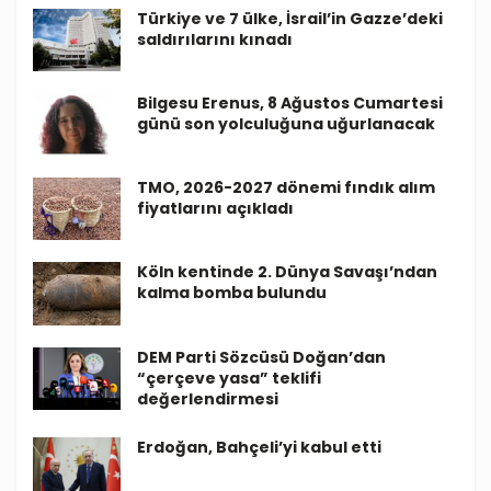
Türkiye ve 7 ülke, İsrail’in Gazze’deki
saldırılarını kınadı
Bilgesu Erenus, 8 Ağustos Cumartesi
günü son yolculuğuna uğurlanacak
TMO, 2026-2027 dönemi fındık alım
fiyatlarını açıkladı
Köln kentinde 2. Dünya Savaşı’ndan
kalma bomba bulundu
DEM Parti Sözcüsü Doğan’dan
“çerçeve yasa” teklifi
değerlendirmesi
Erdoğan, Bahçeli’yi kabul etti