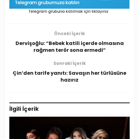
Önceki İçerik
Dervişoğlu: “Bebek katili içerde olmasına
rağmen terör sona ermedi”
Sonraki İçerik
Çin’den tarife yanıtı: Savaşın her türlüsüne
hazırız
İlgili
İçerik