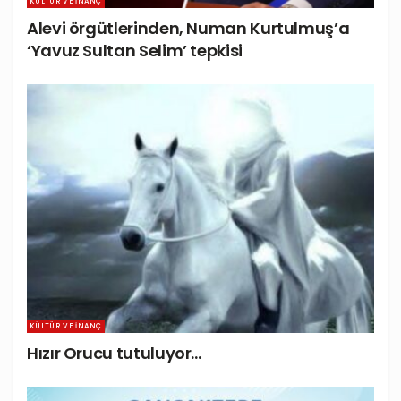
KÜLTÜR VE İNANÇ
Alevi örgütlerinden, Numan Kurtulmuş’a
‘Yavuz Sultan Selim’ tepkisi
KÜLTÜR VE İNANÇ
Hızır Orucu tutuluyor…