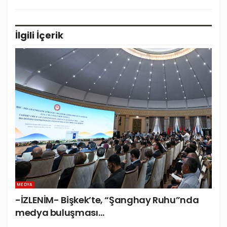
İlgili
İçerik
MEDYA
-İZLENİM- Bişkek’te, “Şanghay Ruhu”nda
medya buluşması…