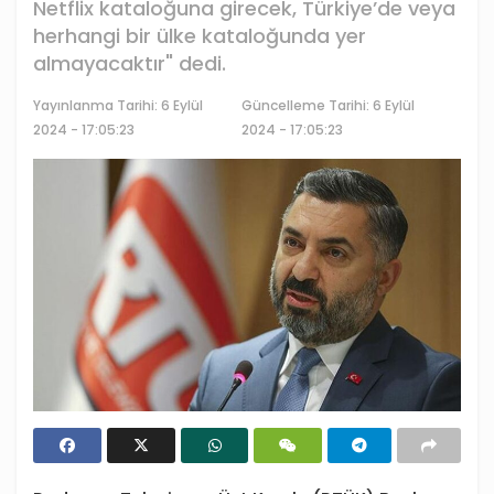
Netflix kataloğuna girecek, Türkiye’de veya
herhangi bir ülke kataloğunda yer
almayacaktır" dedi.
Yayınlanma Tarihi:
6 Eylül
Güncelleme Tarihi: 6 Eylül
2024 - 17:05:23
2024 - 17:05:23