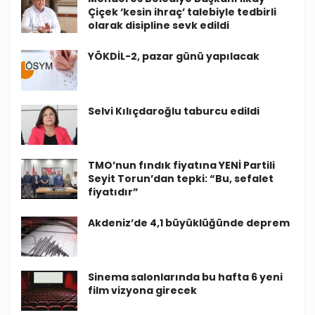
Çiçek ‘kesin ihraç’ talebiyle tedbirli
olarak disipline sevk edildi
YÖKDİL-2, pazar günü yapılacak
Selvi Kılıçdaroğlu taburcu edildi
TMO’nun fındık fiyatına YENİ Partili
Seyit Torun’dan tepki: “Bu, sefalet
fiyatıdır”
Akdeniz’de 4,1 büyüklüğünde deprem
Sinema salonlarında bu hafta 6 yeni
film vizyona girecek