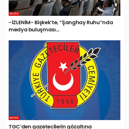
MEDYA
-İZLENİM- Bişkek’te, “Şanghay Ruhu”nda
medya buluşması…
MEDYA
TGC’den gazetecilerin gözaltına