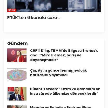
MEDYA
RTÜK’ten 6 kanala ceza…
Gündem
CHP’li Kılıç, TBMM’de Bilgesu Erenus’u
andı: “Mirası emek, barış ve
dayanışmadır”
Çin, Ay’ın güncellenmiş jeolojik
haritasını yayımladı
Bülent Tezcan: “Kızım ve damadım en
kısa sürede ülkemize döneceklerdir”
Menderes Belediye Başkanı İlkay