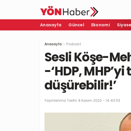
Anasayfa
Güncel
Ekonomi
Siyas
Anasayfa
Podcast
Sesli Köşe-Me
-‘HDP, MHP’yi 
düşürebilir!’
Yayınlanma Tarihi:
8 Kasım 2022 - 14:43:03