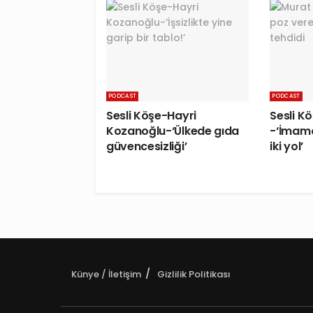
PODCAST
PODCAST
Sesli Köşe-Hayri
Sesli K
Kozanoğlu-‘Ülkede gıda
-‘İmamo
güvencesizliği’
iki yol’
Künye / İletişim
Gizlilik Politikası