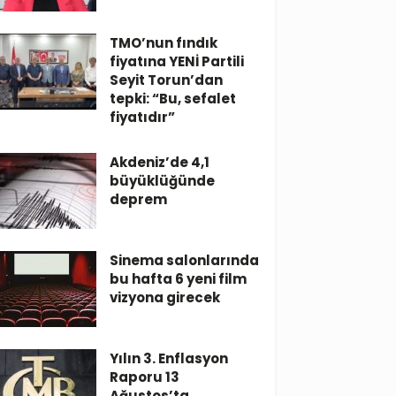
TMO’nun fındık
fiyatına YENİ Partili
Seyit Torun’dan
tepki: “Bu, sefalet
fiyatıdır”
Akdeniz’de 4,1
büyüklüğünde
deprem
Sinema salonlarında
bu hafta 6 yeni film
vizyona girecek
Yılın 3. Enflasyon
Raporu 13
Ağustos’ta