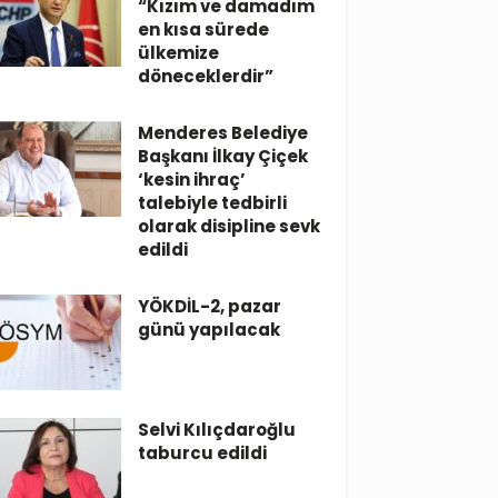
“Kızım ve damadım
en kısa sürede
ülkemize
döneceklerdir”
Menderes Belediye
Başkanı İlkay Çiçek
‘kesin ihraç’
talebiyle tedbirli
olarak disipline sevk
edildi
YÖKDİL-2, pazar
günü yapılacak
Selvi Kılıçdaroğlu
taburcu edildi