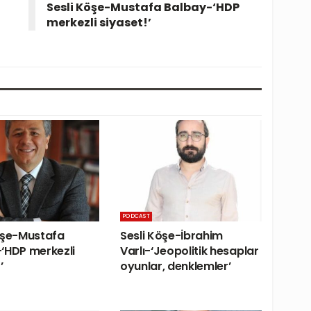
Sesli Köşe-Mustafa Balbay-‘HDP
merkezli siyaset!’
PODCAST
öşe-Mustafa
Sesli Köşe-İbrahim
‘HDP merkezli
Varlı-‘Jeopolitik hesaplar
’
oyunlar, denklemler’