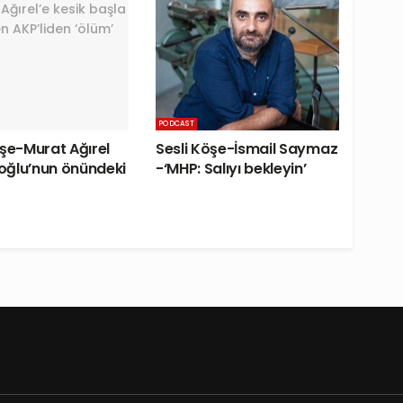
PODCAST
öşe-Murat Ağırel
Sesli Köşe-İsmail Saymaz
ğlu’nun önündeki
-‘MHP: Salıyı bekleyin’