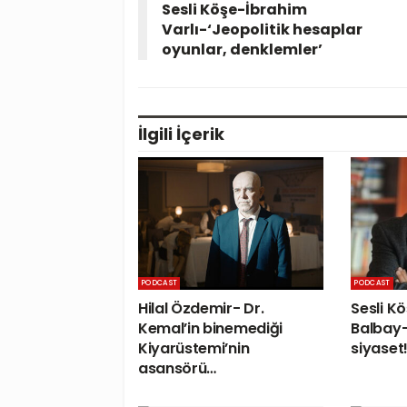
Sesli Köşe-İbrahim
Varlı-‘Jeopolitik hesaplar
oyunlar, denklemler’
İlgili
İçerik
PODCAST
PODCAST
Hilal Özdemir- Dr.
Sesli K
Kemal’in binemediği
Balbay-
Kiyarüstemi’nin
siyaset!
asansörü…