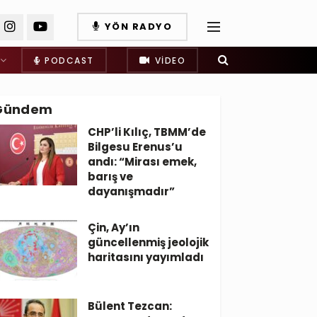
YÖN RADYO
PODCAST
VIDEO
Gündem
CHP’li Kılıç, TBMM’de
Bilgesu Erenus’u
andı: “Mirası emek,
barış ve
dayanışmadır”
Çin, Ay’ın
güncellenmiş jeolojik
haritasını yayımladı
Bülent Tezcan: