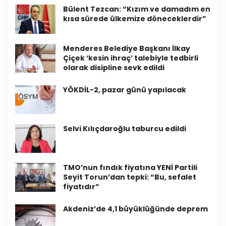
Bülent Tezcan: “Kızım ve damadım en
kısa sürede ülkemize döneceklerdir”
Menderes Belediye Başkanı İlkay
Çiçek ‘kesin ihraç’ talebiyle tedbirli
olarak disipline sevk edildi
YÖKDİL-2, pazar günü yapılacak
Selvi Kılıçdaroğlu taburcu edildi
TMO’nun fındık fiyatına YENİ Partili
Seyit Torun’dan tepki: “Bu, sefalet
fiyatıdır”
Akdeniz’de 4,1 büyüklüğünde deprem