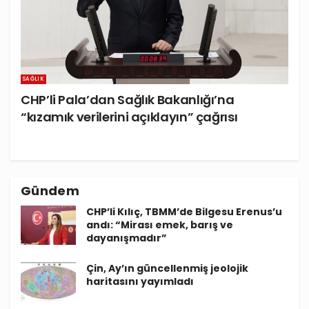
SAĞLIK
CHP’li Pala’dan Sağlık Bakanlığı’na
“kızamık verilerini açıklayın” çağrısı
Gündem
CHP’li Kılıç, TBMM’de Bilgesu Erenus’u
andı: “Mirası emek, barış ve
dayanışmadır”
Çin, Ay’ın güncellenmiş jeolojik
haritasını yayımladı